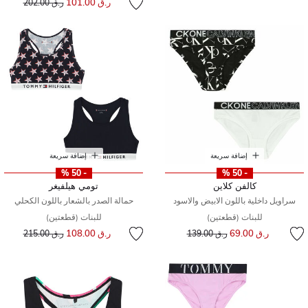
ر.ق 101.00
ر.ق 202.00
إضافة سريعة
إضافة سريعة
- 50 %
- 50 %
كالفن كلاين
تومي هيلفيغر
سراويل داخلية باللون الابيض والاسود
حمالة الصدر بالشعار باللون الكحلي
للبنات (قطعتين)
للبنات (قطعتين)
إلى
سعر مخفض من
إلى
سعر مخفض من
ر.ق 69.00
ر.ق 108.00
ر.ق 139.00
ر.ق 215.00