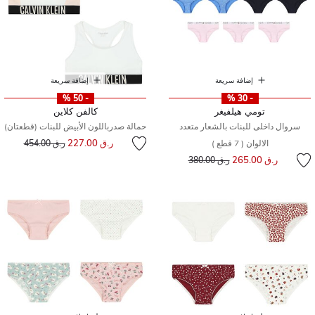
إضافة سريعة
إضافة سريعة
- 50 %
- 30 %
تومي هيلفيغر
كالفن كلاين
سروال داخلى للبنات بالشعار متعدد
حمالة صدرباللون الأبيض للبنات (قطعتان)
إلى
سعر مخفض من
ر.ق 227.00
الالوان ( 7 قطع )
ر.ق 454.00
إلى
سعر مخفض من
ر.ق 265.00
ر.ق 380.00