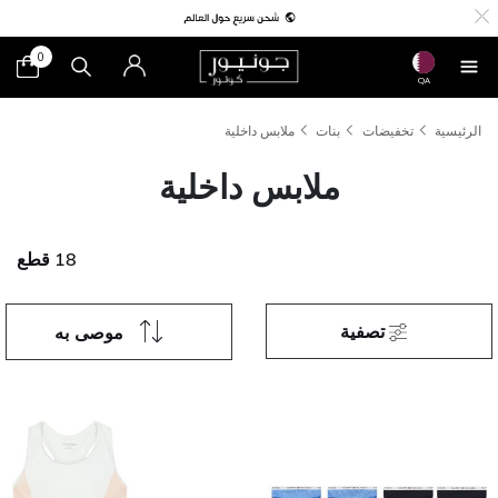
0
QA
الرئيسية
تخفيضات
بنات
ملابس داخلية
ملابس داخلية
18 قطع
تصفية
موصى به