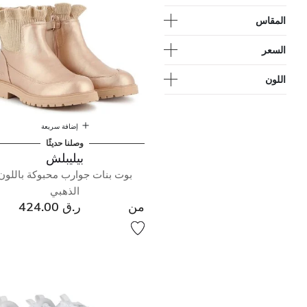
المقاس
السعر
اللون
إضافة سريعة
وصلنا حديثًا
بيليبلش
بوت بنات جوارب محبوكة باللون
الذهبي
من
ر.ق 424.00