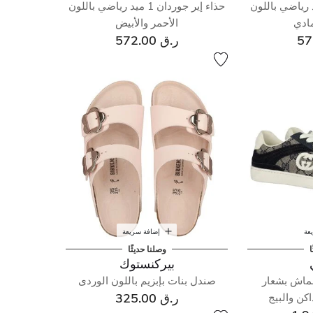
 جوردان 1 ميد رياضي باللون
حذاء إير جوردان 1 ميد رياضي باللون
مادي
الأحمر والأبيض
ر.ق 572.00
عة
إضافة سريعة
ا
وصلنا حديثًا
بيركنستوك
ماش بشعار
صندل بنات بإبزيم باللون الوردى
ر.ق 325.00
اكن والبيج