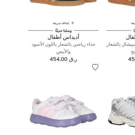
عة
إضافة سريعة
ا
وصلنا حديثًا
فال
أديداس أطفال
بيشال بالشعار
حذاء رياضي بالشعار باللون الأسود
يج
والأبيض
ر.ق 454.00