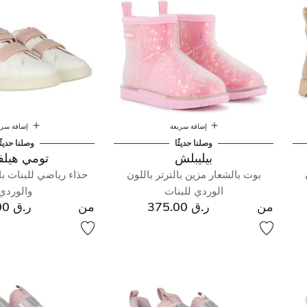
إضافة سريعة
إضافة سري
وصلنا حديثًا
وصلنا حديثً
بيليبلش
تومي هيلف
بوت بالشعار مزين بالترتر باللون
حذاء رياضي للبنات با
الوردي للبنات
والوردي
من
ر.ق 375.00
من
ر.ق 291.00