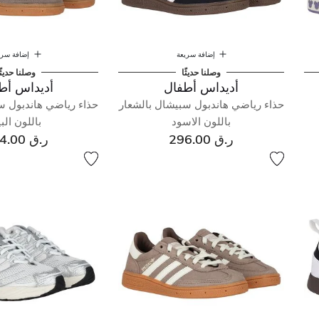
إضافة سريعة
إضافة سري
وصلنا حديثًا
وصلنا حديثً
أديداس أطفال
أديداس أط
حذاء رياضي هاندبول سبيشال بالشعار
حذاء رياضي هاندبول س
باللون الاسود
باللون الب
ر.ق 296.00
ر.ق 454.00