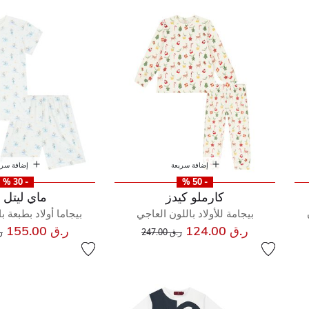
نوم
إضافة سريعة
إضافة سري
- 30 %
- 50 %
كارملو كيدز
ماي ليتل 
بيجامة للأولاد باللون العاجي
بيجاما أولاد بطبعة ب
إلى
سعر مخفض من
س
ر.ق 124.00
ر.ق 155.00
ر.ق 247.00
ر.