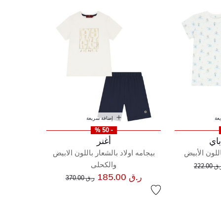
عة
إضافة سريعة
- 50 %
باي
أغنر
اللون الأبيض
بيجامه اولاد بالشعار باللون الابيض
إلى
عر مخفض من
والكحلى
ق 222.00
إلى
سعر مخفض من
ر.ق 185.00
ر.ق 370.00