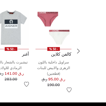
- 50 %
- 50 %
- 50 %
 كلاين
كالفن كلاين
أغنر
ت بالشعار باللون
سراويل داخلية باللون
تيشيرت بالشعار بال
لرمادي للأولاد
الزهرى والابيض للبنات
الرمادي للاولاد
سعر مخفض من
سع
101.0
ر.ق
ر.ق 141.00
ر.
(قطعتين)
إلى
سعر مخفض من
إلى
202.00
ر.ق 95.00
ر.ق
283.00
إلى
190.00