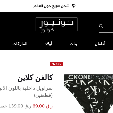
أطفال
بنات
أولاد
الماركات
- 50 %
كالفن كلاين
سراويل داخلية باللون الاب
(قطعتين)
سعر مخفض من
إلى
ر.ق 69.00
ر.ق 139.00
خصم 0