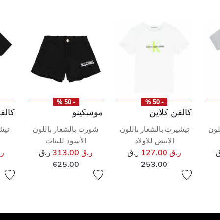
- 50 %
- 50 %
كالفن كلاين
موسكينو
كالف
لون
تيشيرت بالشعار باللون
شورت بالشعار باللون
تيش
الابيض للاولاد
الأسود للبنات
ر مخفض من
سعر مخفض من
سعر مخفض من
ق
ر.ق 127.00
ر.ق
ر.ق 313.00
ر.ق
ر.ق 
إلى
إلى
625.00
253.00