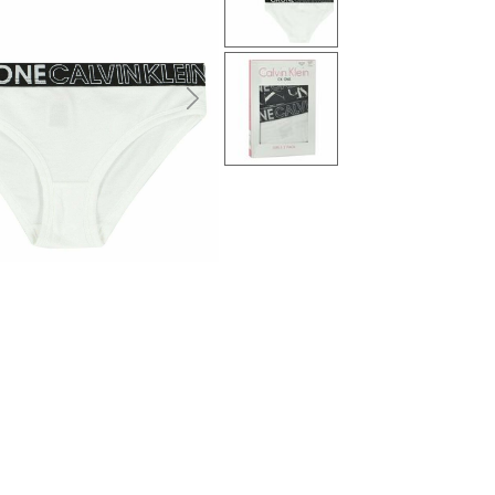
التالى
المحدد