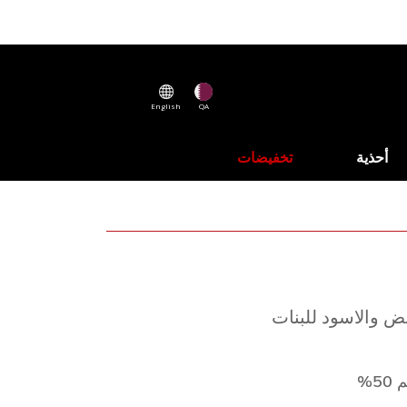
English
QA
أحذية
تخفيضات
يض والاسود للبنات
5%