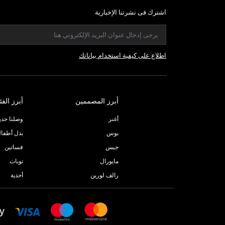
اشترك فى نشرتنا الإخبارية
اطلاع على كيفية استخدام بياناتك
أبرز المصممين
أبرز الفئ
أغنر
وصلنا حديثا
بوس
بدل أطفا
جيس
فساتين
مايورال
توبات
رالف لورين
أحذية