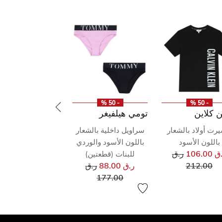
- 50 %
- 50 %
ن كلاين
تومي هيلفيغر
يرت أولاد بالشعار
سراويل داخلية بالشعار
باللون الأسود
باللون الأسود والوردي
سعر مخفض من
106.00
ر.ق
للبنات (قطعتين)
إلى
سعر مخفض من
212.00
ر.ق 88.00
ر.ق
إلى
177.00