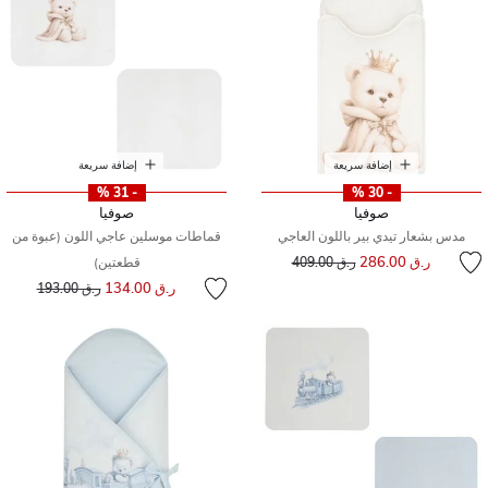
إضافة سريعة
إضافة سريعة
- 31 %
- 30 %
صوفيا
صوفيا
مدس بشعار تيدي بير باللون العاجي
قماطات موسلين عاجي اللون (عبوة من
إلى
سعر مخفض من
ر.ق 286.00
ر.ق 409.00
قطعتين)
إلى
سعر مخفض من
ر.ق 134.00
ر.ق 193.00