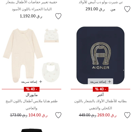
تي شيرت بولو دب أبيض للأولاد
حقيبة تغيير حفاضات الأطفال بشعار
من
ر.ق 291.00
الباندا الحمراء باللون الأسود
ر.ق 1,192.00
إضافة سريعة
إضافة سريعة
- 40 %
- 40 %
أغنر
مايورال
بطانيه للأطفال الأولاد بالشعار باللون
طقم هدايا ملابس أطفال باللون البيج
الكحلي والذهبي
والعاجي
إلى
سعر مخفض من
إلى
سعر مخفض من
ر.ق 269.00
ر.ق 104.00
ر.ق 449.00
ر.ق 173.00