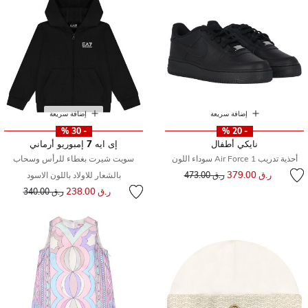
إضافة سريعة
إضافة سريعة
- 30 %
- 20 %
نايكي أطفال
إى ايه 7 إمبوريو أرماني
أحذية تدريب Air Force 1 سوداء اللون
سويت شيرت بغطاء للرأس وسحاب
إلى
سعر مخفض من
ر.ق 379.00
ر.ق 473.00
بالشعار للاولاد باللون الاسود
إلى
سعر مخفض من
ر.ق 238.00
ر.ق 340.00