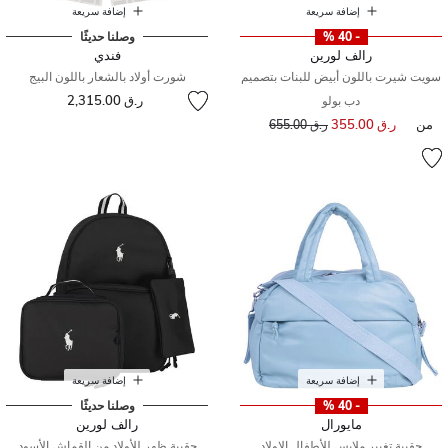
إضافة سريعة
إضافة سريعة
- 40 %
وصلنا حديثًا
رالف لورين
فندي
سويت شيرت باللون أبيض للبنات بتصميم
شورت أولاد بالشعار باللون البيج
ر.ق 2,315.00
دب بولو
من
ر.ق 355.00
إلى
سعر مخفض من
ر.ق 655.00
إضافة سريعة
إضافة سريعة
- 40 %
وصلنا حديثًا
مايورال
رالف لورين
حقيبة تغيير ملابس للأطفال الاولاد
حقيبة ظهر للأولاد من القماش الأسود