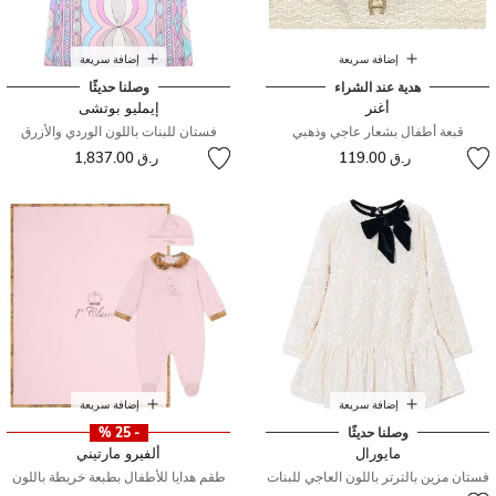
إضافة سريعة
إضافة سريعة
هدية عند الشراء
وصلنا حديثًا
أغنر
إيمليو بوتشى
قبعة أطفال بشعار عاجي وذهبي
فستان للبنات باللون الوردي والأزرق
ر.ق 119.00
ر.ق 1,837.00
إضافة سريعة
إضافة سريعة
وصلنا حديثًا
- 25 %
مايورال
ألفيرو مارتيني
فستان مزين بالترتر باللون العاجي للبنات
طقم هدايا للأطفال بطبعة خريطة باللون