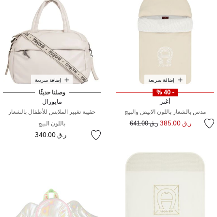
إضافة سريعة
إضافة سريعة
- 40 %
وصلنا حديثًا
أغنر
مايورال
مدس بالشعار باللون الابيض والبيج
حقيبة تغيير الملابس للأطفال بالشعار
إلى
سعر مخفض من
ر.ق 385.00
ر.ق 641.00
باللون البيج
ر.ق 340.00