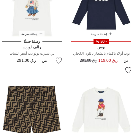
إضافة سريعة
إضافة سريعة
- 50 %
وصلنا حديثًا
بوس
رالف لورين
توب أولاد باكمام بالشعار باللون الكحلي
تي شيرت بولو دب أبيض للبنات
من
ر.ق 119.00
إلى
سعر مخفض من
من
ر.ق 291.00
ر.ق 291.00