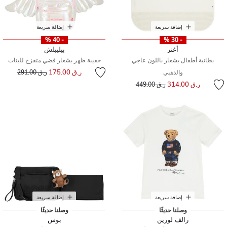
إضافة سريعة
إضافة سريعة
- 40 %
- 30 %
أغنر
بيليبلش
بطانية أطفال بشعار باللون عاجي
حقيبة ظهر بشعار فضي متقزح للبنات
إلى
سعر مخفض من
ر.ق 175.00
والذهبي
ر.ق 291.00
إلى
سعر مخفض من
ر.ق 314.00
ر.ق 449.00
إضافة سريعة
إضافة سريعة
وصلنا حديثًا
وصلنا حديثًا
رالف لورين
بوس