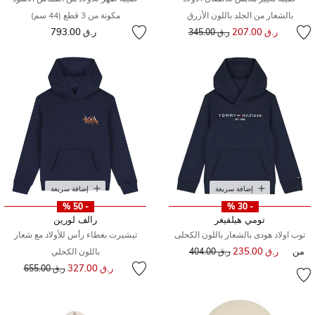
بالشعار من الجلد باللون الأزرق
مكونة من 3 قطع (44 سم)
إلى
سعر مخفض من
ر.ق 207.00
ر.ق 793.00
ر.ق 345.00
إضافة سريعة
إضافة سريعة
- 50 %
- 30 %
تومي هيلفيغر
رالف لورين
توب اولاد هودى بالشعار باللون الكحلى
تيشيرت بغطاء رأس للأولاد مع شعار
من
ر.ق 235.00
إلى
سعر مخفض من
ر.ق 404.00
باللون الكحلي
إلى
سعر مخفض من
ر.ق 327.00
ر.ق 655.00