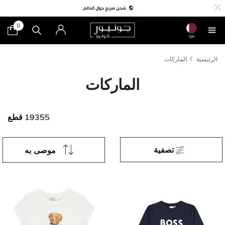
0
QA
الرئيسية
الماركات
الماركات
19355 قطع
تصفية
موصى به