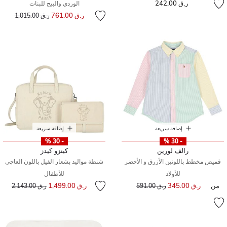
ر.ق 242.00
الوردي والبيج للبنات
سعر مخفض من
إلى
ر.ق 761.00
ر.ق 1,015.00
إضافة سريعة
إضافة سريعة
- 30 %
- 30 %
رالف لورين
كينزو كيدز
قميص مخطط باللونين الأزرق و الأخضر
شنطة مواليد بشعار الفيل باللون العاجي
للأولاد
للأطفال
سعر مخفض من
إلى
من
ر.ق 345.00
إلى
سعر مخفض من
ر.ق 1,499.00
ر.ق 591.00
ر.ق 2,143.00