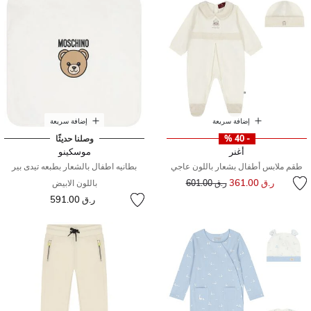
إضافة سريعة
إضافة سريعة
- 40 %
وصلنا حديثًا
أغنر
موسكينو
طقم ملابس أطفال بشعار باللون عاجي
بطانيه اطفال بالشعار بطبعه تيدى بير
إلى
سعر مخفض من
ر.ق 361.00
ر.ق 601.00
باللون الابيض
ر.ق 591.00