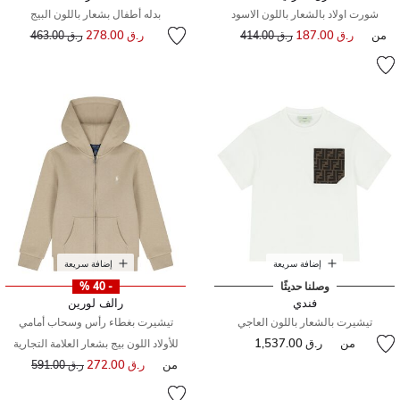
شورت اولاد بالشعار باللون الاسود
بدله أطفال بشعار باللون البيج
إلى
سعر مخفض من
من
ر.ق 187.00
إلى
سعر مخفض من
ر.ق 278.00
ر.ق 414.00
ر.ق 463.00
إضافة سريعة
إضافة سريعة
وصلنا حديثًا
- 40 %
فندي
رالف لورين
تيشيرت بالشعار باللون العاجي
تيشيرت بغطاء رأس وسحاب أمامي
من
ر.ق 1,537.00
للأولاد اللون بيج بشعار العلامة التجارية
من
ر.ق 272.00
إلى
سعر مخفض من
ر.ق 591.00