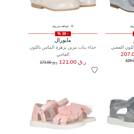
عة
إضافة سريعة
- 30 %
مايورال
اللون الفضي
حذاء بنات مزين بزهرة الماس باللون
العاجي
إلى
خفض من
إلى
سعر مخفض من
ر.ق 121.00
ر.ق 173.00