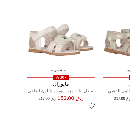
عة
إضافة سريعة
- 30 %
مايورال
للون الذهبي
صندل بنات مزبن بورده باللون العاجى
إلى
عر مخفض من
إلى
سعر مخفض من
ر.ق 152.00
ق 217.00
ر.ق 217.00