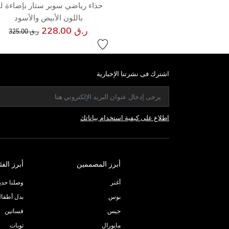
حذاء رياضي سوبر ستار بإضاءة لي
باللون الأبيض والأسود
إلى
سعر مخفض من
ر.ق 228.00
ر.ق 325.00
اشترك فى نشرتنا الإخبارية
اطلاع على كيفية استخدام بياناتك
أبرز المصممين
أبرز الفئ
أغنر
وصلنا حديثا
بوس
بدل أطفا
جيس
فساتين
مايورال
توبات