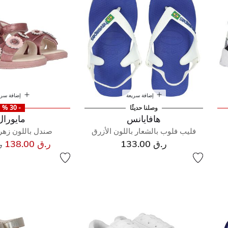
إضافة سريعة
إضافة سري
وصلنا حديثًا
- 30 %
هافايانس
مايورال
فليب فلوب بالشعار باللون الأزرق
صندل باللون زهر
س
ر.ق 133.00
ر.ق 138.00
ر.