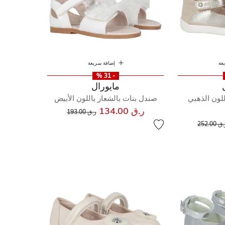
عة
إضافة سريعة
- 31 %
مايورال
لون الذهبي
صندل بنات بالشعار باللون الأبيض
إلى
سعر مخفض من
ر.ق 134.00
ر.ق 193.00
إلى
عر مخفض من
ق 252.00