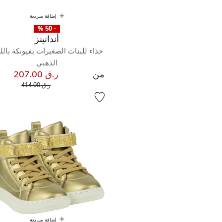
إضافة سريعة
- 50 %
أندانينز
حذاء للبنات الصغيرات بفيونكة بالل
الذهبي
من
ر.ق 207.00
إلى
سعر مخفض من
ر.ق 414.00
إضافة سريعة