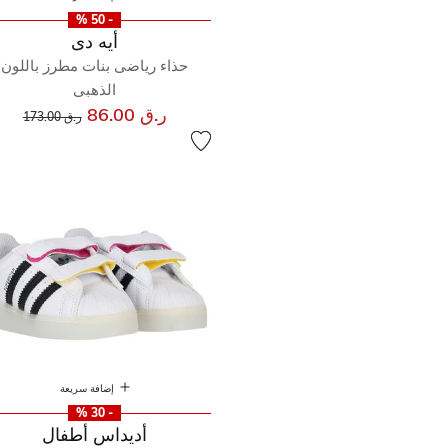
- 50 %
أيه دى
حذاء رياضى بنات مطرز باللون
الذهبى
إلى
سعر مخفض من
ر.ق 86.00
ر.ق 173.00
إضافة سريعة
- 30 %
أديداس أطفال