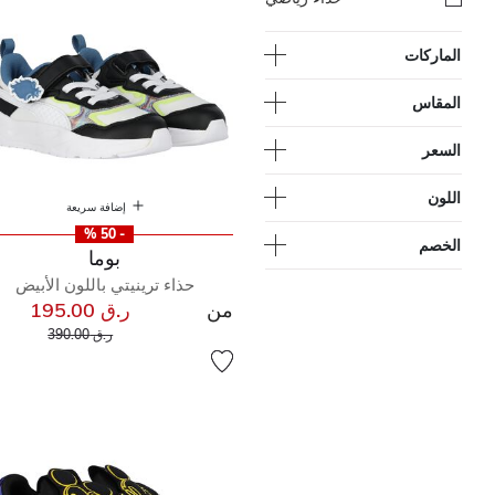
الماركات
المقاس
السعر
اللون
إضافة سريعة
- 50 %
الخصم
بوما
حذاء ترينيتي باللون الأبيض
من
ر.ق 195.00
إلى
سعر مخفض من
ر.ق 390.00