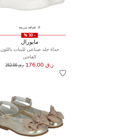
إضافة سريعة
- 30 %
مايورال
حذاء جلد صناعى للبنات باللون
العاجى
إلى
سعر مخفض من
ر.ق 176.00
ر.ق 252.00