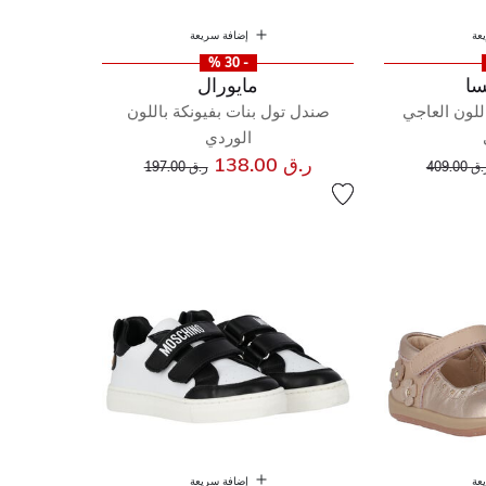
عة
إضافة سريعة
- 30 %
سا
مايورال
للون العاجي
صندل تول بنات بفيونكة باللون
الوردي
إلى
عر مخفض من
إلى
سعر مخفض من
ر.ق 138.00
ق 409.00
ر.ق 197.00
عة
إضافة سريعة