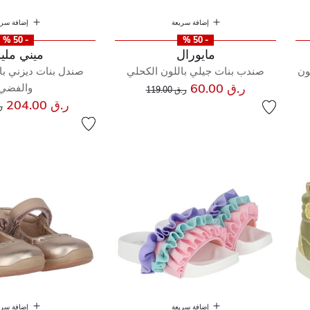
إضافة سريعة
إضافة سري
- 50 %
- 50 %
مايورال
ميني ملي
ون
صندب بنات جيلي باللون الكحلي
صندل بنات ديزني با
إلى
سعر مخفض من
ر.ق 60.00
والفضي
ر.ق 119.00
س
ر.ق 204.00
ر.
إضافة سريعة
إضافة سري