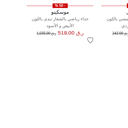
- 50 %
موسكينو
لمشي باللون
حذاء رياضي بالشعار تيدى باللون
ردي
الأبيض و الأسود
إلى
عر مخفض من
سعر مخفض من
إلى
ر.ق 518.00
ق 242.00
ر.ق 1,035.00