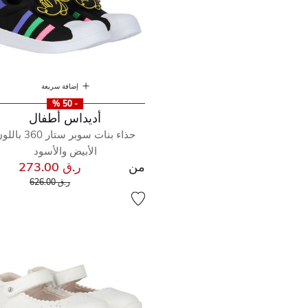
إضافة سريعة
- 50 %
أديداس أطفال
حذاء بنات سوبر ستار 360 ب
الأبيض والأسود
من
ر.ق 273.00
إلى
سعر مخفض من
ر.ق 626.00