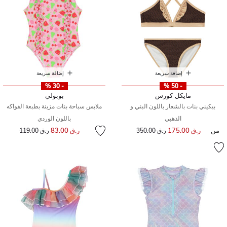
إضافة سريعة
إضافة سريعة
- 30 %
- 50 %
مايكل كورس
بوبولي
بيكيني بنات بالشعار باللون البني و
ملابس سباحة بنات مزينة بطبعة الفواكه
الذهبي
باللون الوردي
إلى
سعر مخفض من
من
ر.ق 175.00
إلى
سعر مخفض من
ر.ق 83.00
ر.ق 350.00
ر.ق 119.00