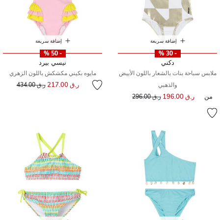
إضافة سريعة
إضافة سريعة
- 50 %
- 30 %
دكني
نيسي بيرد
ملابس سباحة بنات بالشعار باللون الأبيض
مايوه بكيني مكشكش باللون الزهري
إلى
سعر مخفض من
ر.ق 217.00
والذهبي
ر.ق 434.00
من
ر.ق 196.00
إلى
سعر مخفض من
ر.ق 296.00