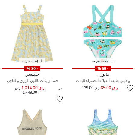
إضافة سريعة
إضافة سريعة
- 30 %
- 50 %
مايورال
جيفنشي
بيكيني بطبعة الفواكه الخضراء للبنات
فستان بنات باللون الازرق والعاجى
إلى
سعر مخفض من
ر.ق 65.00
من
ر.ق 1,014.00
سعر مخفض من
ر.ق 129.00
ر.ق
إلى
1,448.00