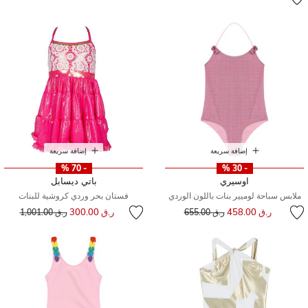
إضافة سريعة
إضافة سريعة
- 70 %
- 30 %
اوسيري
باتي ديسابل
ملابس سباحة لوميير بنات باللون الوردي
فستان بحر وردي كروشية للبنات
إلى
سعر مخفض من
سعر مخفض من
إلى
ر.ق 458.00
ر.ق 300.00
ر.ق 655.00
ر.ق 1,001.00