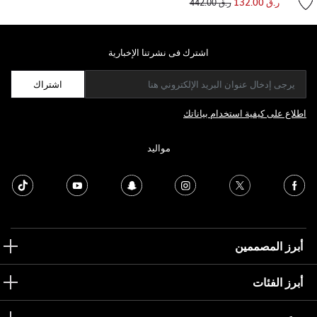
ر.ق 132.00
ر.ق 442.00
اشترك فى نشرتنا الإخبارية
اشتراك
اطلاع على كيفية استخدام بياناتك
مواليد
أبرز المصممين
أبرز الفئات