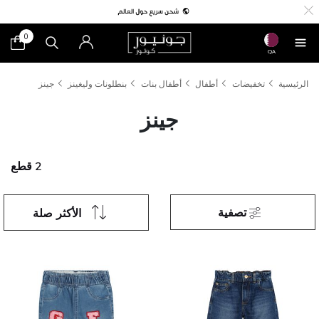
0
QA
الرئيسية
تخفيضات
أطفال
أطفال بنات
بنطلونات وليغينز
جينز
جينز
2 قطع
تصفية
الأكثر صلة