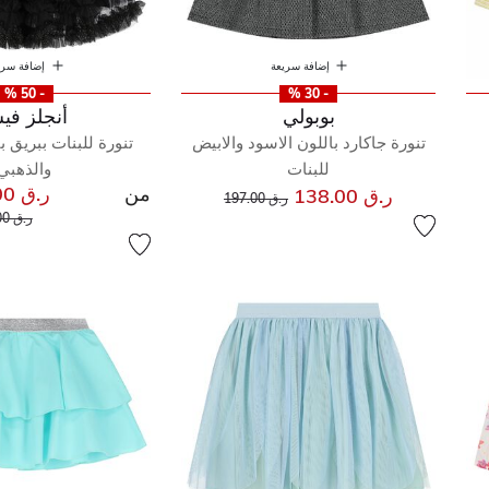
إضافة سريعة
إضافة سري
- 50 %
- 30 %
بوبولي
أنجلز في
تنورة جاكارد باللون الاسود والابيض
تنورة للبنات ببريق ب
للبنات
والذهبي
من
ر.ق 170.00
إلى
سعر مخفض من
ر.ق 138.00
ر.ق 197.00
سعر م
ر.ق 340.00