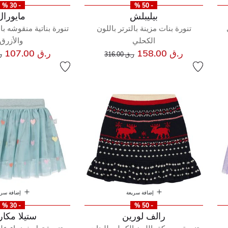
- 30 %
- 50 %
بيليبلش
مايورال
تنورة بنات مزينة بالترتر باللون
تنورة بناتية منقوشه با
الكحلي
والأزرق
إلى
سعر مخفض من
س
ر.ق 158.00
ر.ق 107.00
ر.ق 316.00
ر.
إضافة سريعة
إضافة سري
- 30 %
- 50 %
رالف لورين
ستيلا مكار