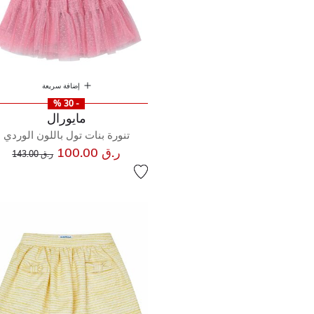
إضافة سريعة
- 30 %
مايورال
تنورة بنات تول باللون الوردي
إلى
سعر مخفض من
ر.ق 100.00
ر.ق 143.00