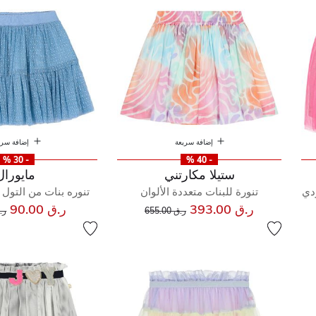
إضافة سريعة
إضافة سري
- 30 %
- 40 %
ستيلا مكارتني
مايورال
ردي
تنورة للبنات متعددة الألوان
تنوره بنات من التول ب
إلى
سعر مخفض من
سع
ر.ق 393.00
ر.ق 90.00
ر.ق 655.00
ر.ق 0