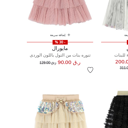
عة
إضافة سريعة
- 30 %
مايورال
 للبنات
تنوره بنات من التول باللون الوردى
إلى
سعر مخفض من
ر.ق 90.00
ر.ق 129.00
إلى
خفض من