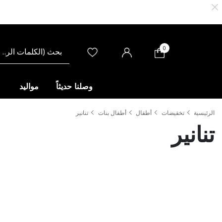
0
وصلنا حديثاً
مواليد
الرئيسية
تخفيضات
أطفال
أطفال بنات
تنانير
تنانير