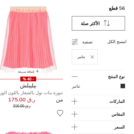
56 قطع
الأكثر صلة
امسح الكل
تصفية
تنانير
حذف التصفية مكرر حاليًا بواسطة نوع المنتج: تنانير
إضافة سريعة
نوع المنتج
- 40 %
بيليبلش
المحدد مكرر حاليًا بواسطة نوع المنتج: تنانير
تنانير
تنورة بنات تول بالشعار باللون الو
من
ر.ق 175.00
الماركات
إلى
سعر مخفض من
ر.ق 316.00
المقاس
السعر