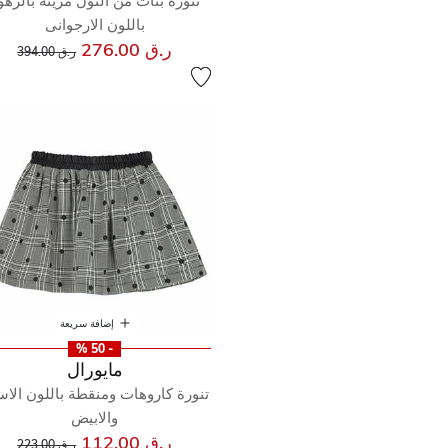
تنوره بنات من التول مزينه بالزهو
باللون الارجوانى
إلى
سعر مخفض من
ر.ق 276.00
ر.ق 394.00
إضافة سريعة
- 50 %
مايورال
تنورة كاروهات ومنقطة باللون الاس
والابيض
إلى
سعر مخفض من
ر.ق 112.00
ر.ق 223.00