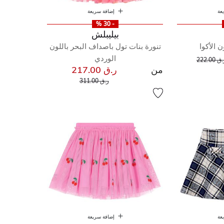
عة
إضافة سريعة
- 30 %
بيليبلش
ن الأكوا
تنورة بنات تول باصداف البحر باللون
إلى
عر مخفض من
الوردي
ق 222.00
من
ر.ق 217.00
إلى
سعر مخفض من
ر.ق 311.00
عة
إضافة سريعة