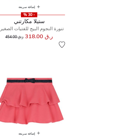
إضافة سريعة
- 30 %
ستيلا مكارتني
تنورة النجوم البيج للفتيات الصغير
إلى
سعر مخفض من
ر.ق 318.00
ر.ق 454.00
إضافة سريعة