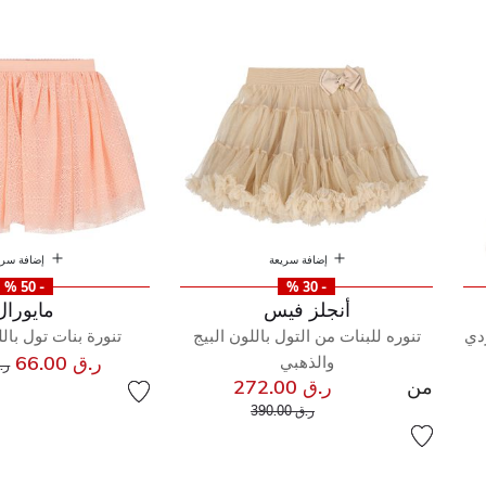
إضافة سريعة
إضافة سري
- 50 %
- 30 %
أنجلز فيس
مايورال
ردي
تنوره للبنات من التول باللون البيج
تنورة بنات تول بال
سع
ر.ق 66.00
والذهبي
ر.ق 0
من
ر.ق 272.00
إلى
سعر مخفض من
ر.ق 390.00