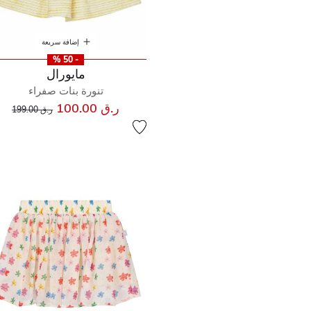
إضافة سريعة
- 50 %
مايورال
تنورة بنات صفراء
إلى
سعر مخفض من
ر.ق 100.00
ر.ق 199.00