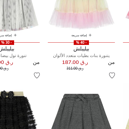
إضافة سريعة
إضافة سري
- 30 %
- 40 %
بيليبلش
بيليبلش
يتنورة بنات بطيات متعدد الألوان
تنورة تول بيضاء
من
ر.ق 187.00
من
ر.ق 200.00
إلى
سعر مخفض من
سعر م
ر.ق 311.00
ر.ق 311.00