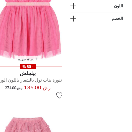
اللون
الخصم
إضافة سريعة
- 50 %
بيليبلش
تنورة بنات تول بالشعار باللون الو
إلى
سعر مخفض من
ر.ق 135.00
ر.ق 271.00