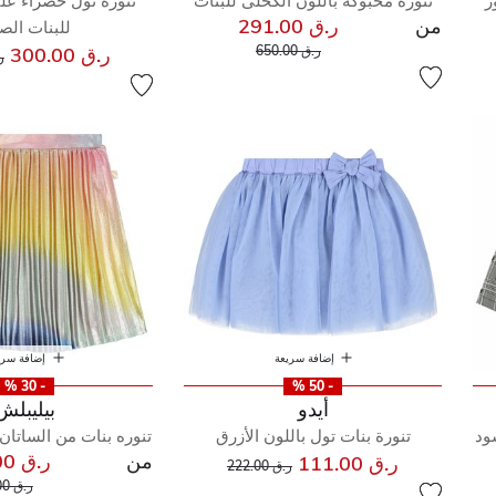
ر
تنورة محبوكة باللون الكحلى للبنات
تنورة تول خضراء ع
من
ر.ق 291.00
للبنات الص
إلى
سعر مخفض من
س
ر.ق 650.00
ر.ق 300.00
ر.
إضافة سريعة
إضافة سري
- 30 %
- 50 %
أيدو
بيليبلش
ود
تنورة بنات تول باللون الأزرق
تنوره بنات من الساتان 
من
ر.ق 200.00
إلى
سعر مخفض من
ر.ق 111.00
ر.ق 222.00
سعر م
ر.ق 286.00