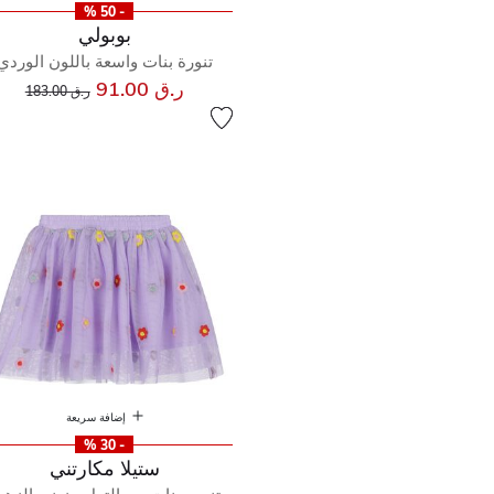
- 50 %
بوبولي
تنورة بنات واسعة باللون الوردي
إلى
سعر مخفض من
ر.ق 91.00
ر.ق 183.00
إضافة سريعة
- 30 %
ستيلا مكارتني