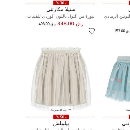
- 30 %
ستيلا مكارتني
للونين الرمادي
تنورة من التول باللون الوردي للفتيات
إلى
سعر مخفض من
ر.ق 348.00
ر.ق 498.00
إلى
عر مخفض من
ق 153.00
عة
إضافة سريعة
- 50 %
تني
بيليبلش