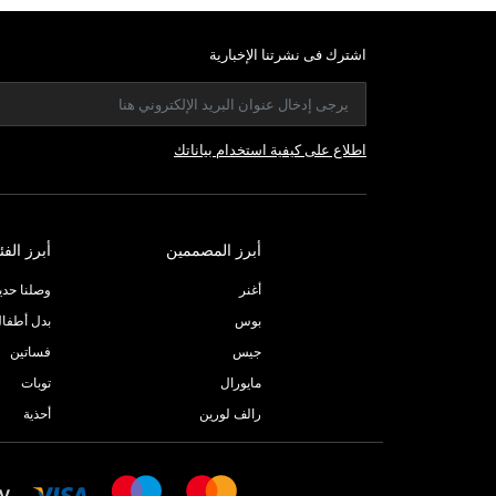
اشترك فى نشرتنا الإخبارية
اطلاع على كيفية استخدام بياناتك
أبرز المصممين
أبرز الفئ
أغنر
وصلنا حديثا
بوس
بدل أطفا
جيس
فساتين
مايورال
توبات
رالف لورين
أحذية