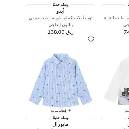
ا
وصلنا حديثًا
أيدو
 بطبعة التزلج
توب أولاد باكمام طويلة بطبعة ديزني
اجي
باللون العاجي
ر.ق 138.00
عة
إضافة سريعة
ا
وصلنا حديثًا
مايورال