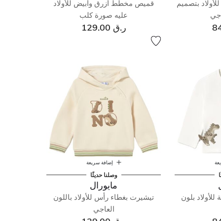
لأولاد بتصميم
قميص مخطط أزرق وأبيض للأولاد
جي
عليه صورة كلب
ر.ق 129.00
عة
إضافة سريعة
ا
وصلنا حديثًا
مايورال
للأولاد بلون
تيشيرت بغطاء رأس للأولاد باللون
العاجي