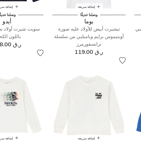
إضافة سريعة
إضافة سري
وصلنا حديثًا
وصلنا حديثً
بوما
أيدو
بي
تيشيرت أبيض للأولاد عليه صورة
سويت شيرت أولاد بطب
أوبتيموس برايم وبامبلبي من سلسلة
باللون الك
ر.ق 168.00
ترانسفورمرز
ر.ق 119.00
إضافة سريعة
إضافة سري