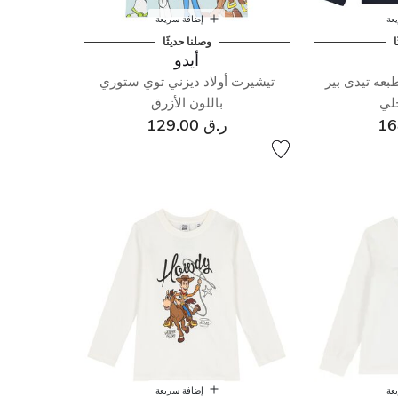
عة
إضافة سريعة
ا
وصلنا حديثًا
أيدو
عه تيدى بير
تيشيرت أولاد ديزني توي ستوري
حلي
باللون الأزرق
ر.ق 129.00
عة
إضافة سريعة