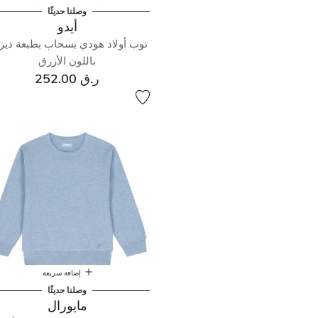
وصلنا حديثًا
أيدو
توب أولاد هودي بسحاب بطبعة ديز
باللون الأزرق
ر.ق 252.00
إضافة سريعة
وصلنا حديثًا
مايورال