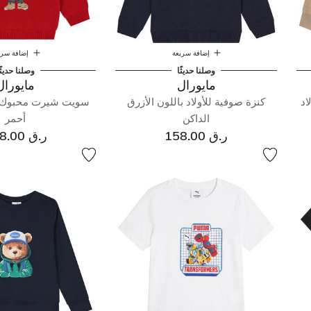
إضافة سريعة
إضافة سري
وصلنا حديثًا
وصلنا حديثً
مايورال
مايورال
اد
كنزة صوفية للأولاد باللون الأزرق
سويت شيرت محبوك للأ
الداكن
أحمر
ر.ق 158.00
ر.ق 148.00