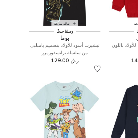
عة
إضافة سريعة
ا
وصلنا حديثًا
بوما
ولاد باللون
تيشيرت أسود للأولاد بتصميم بامبلبي
من سلسلة ترانسفورمرز
ر.ق 129.00