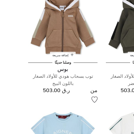
عة
إضافة سريعة
ا
وصلنا حديثًا
بوس
ولاد الصغار
توب بسحاب هودي للأولاد الصغار
خضر
باللون البيج
من
ر.ق 503.00