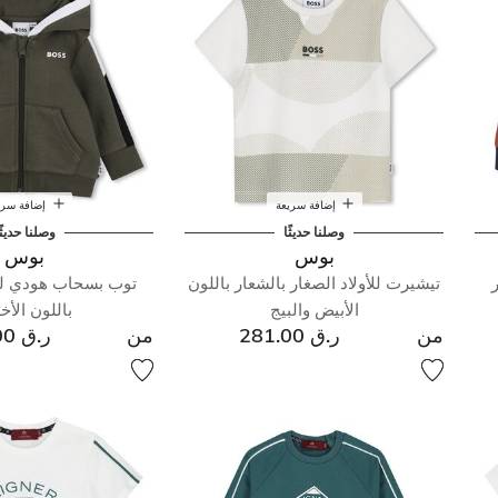
إضافة سريعة
إضافة سري
وصلنا حديثًا
وصلنا حديثً
بوس
بوس
تيشيرت للأولاد الصغار بالشعار باللون
توب بسحاب هودي للأ
الأبيض والبيج
باللون الأ
من
ر.ق 281.00
من
ر.ق 503.00