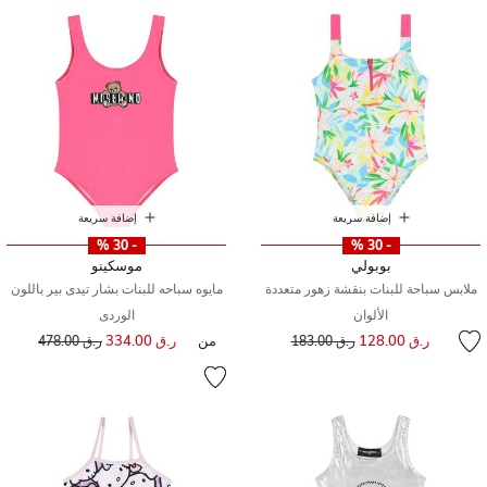
إضافة سريعة
إضافة سريعة
- 30 %
- 30 %
بوبولي
موسكينو
ملابس سباحة للبنات بنقشة زهور متعددة
مايوه سباحه للبنات بشار تيدى بير باللون
الألوان
الوردى
إلى
سعر مخفض من
ر.ق 128.00
من
ر.ق 334.00
إلى
سعر مخفض من
ر.ق 183.00
ر.ق 478.00