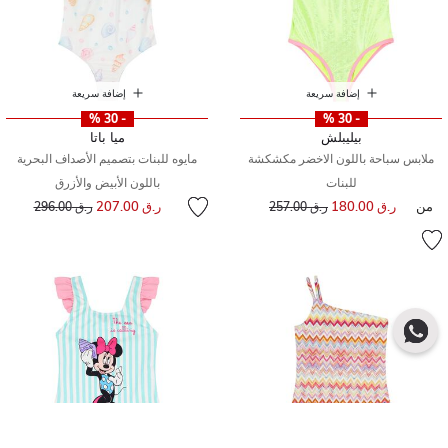
إضافة سريعة
إضافة سريعة
- 30 %
- 30 %
بيليبلش
ميا باتا
ملابس سباحة باللون الاخضر مكشكشة
مايوه للبنات بتصميم الأصداف البحرية
للبنات
باللون الأبيض والأزرق
إلى
سعر مخفض من
من
ر.ق 180.00
إلى
سعر مخفض من
ر.ق 207.00
ر.ق 257.00
ر.ق 296.00