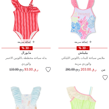
إضافة سريعة
إضافة سريعة
- 30 %
- 30 %
بيليبلش
مايورال
ملابس سباحة للبنات باللونين الليلكي
بدله سباحه مخططه باللونين الاحمر
والوردي مزينة
والوردي
إلى
سعر مخفض من
من
ر.ق 203.00
إلى
سعر مخفض من
ر.ق 93.00
ر.ق 291.00
ر.ق 133.00