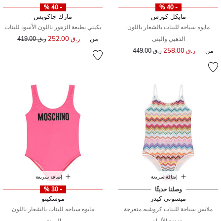
- 40 %
- 40 %
مايكل كورس
مارك جاكوبس
مايوه سباحه للبنات بالشعار باللون
بكيني بطبعة الزهور باللون الأسود للبنات
من
ر.ق 252.00
إلى
سعر مخفض من
الذهبي والبنى
ر.ق 419.00
من
ر.ق 258.00
إلى
سعر مخفض من
ر.ق 449.00
إضافة سريعة
إضافة سريعة
وصلنا حديثًا
- 30 %
ميسوني كيدز
موسكينو
ملابس سباحة للبنات كروشيه متعرجة
مايوه سباحه للبنات بالشعار باللون
متعددة الألوان
الوردى