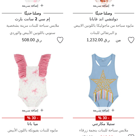
إضافة سريعة
إضافة سريعة
وصلنا حديثًا
وصلنا حديثًا
دولتشي اند غابانا
إم سي 2 سانت بارث
مايوه سباحة من ماجوليكا باللونين الابيض
ملابس سباحة للبنات مزينة بشخصية
و البرتقالي للبنات
سنوبي باللونين الأبيض والوردي
من
ر.ق 1,232.00
ر.ق 508.00
إضافة سريعة
إضافة سريعة
- 30 %
- 30 %
ستيلا مكارتني
ميا باتا
ملابس سباحة للبنات بنجمة زرقاء
مايوه للبنات بفيونكة باللون الأبيض
إلى
سعر مخفض من