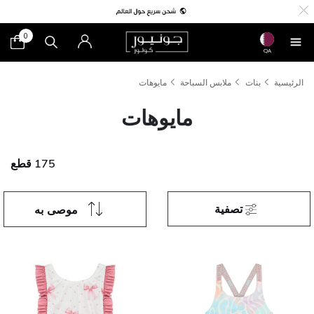
0
QA
الرئيسية
بنات
ملابس السباحة
مايوهات
مايوهات
175 قطع
تصفية
موصى به