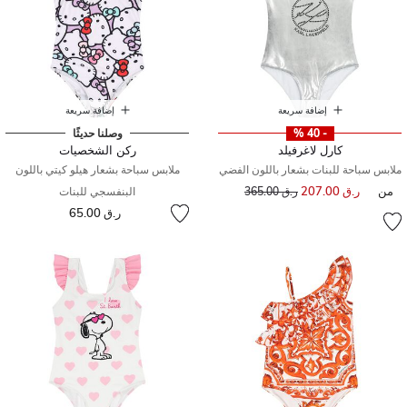
إضافة سريعة
إضافة سريعة
- 40 %
وصلنا حديثًا
كارل لاغرفيلد
ركن الشخصيات
ملابس سباحة للبنات بشعار باللون الفضي
ملابس سباحة بشعار هيلو كيتي باللون
من
ر.ق 207.00
إلى
سعر مخفض من
ر.ق 365.00
البنفسجي للبنات
ر.ق 65.00