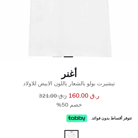
أغنر
تيشيرت بولو بالشعار باللون الابيض للاولاد
إلى
سعر مخفض من
ر.ق 160.00
ر.ق 321.00
خصم 50%
تتوفر أقساط بدون فوائد.