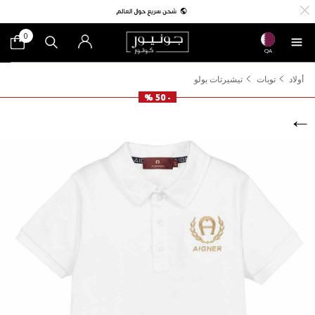
0
QA
أولاد
توبات
تيشيرتات بولو
- 50 %