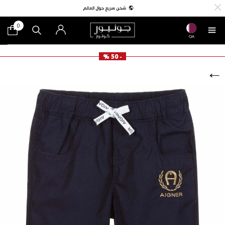
0
QA
- 50 %