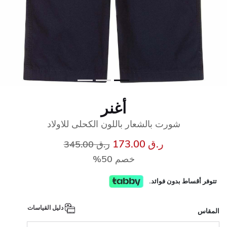
أغنر
شورت بالشعار باللون الكحلى للاولاد
إلى
سعر مخفض من
ر.ق 173.00
ر.ق 345.00
خصم 50%
تتوفر أقساط بدون فوائد.
دليل القياسات
المقاس