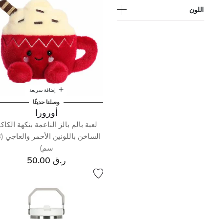
اللون
إضافة سريعة
وصلنا حديثًا
أورورا
لعبة بالم بالز الناعمة بنكهة الكاكا
السا
سم)
ر.ق 50.00