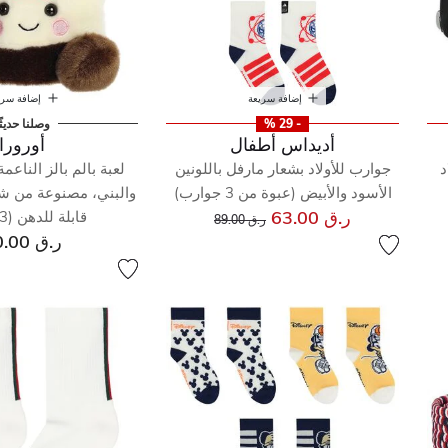
إضافة سريعة
إضافة سري
- 29 %
وصلنا حديثً
أديداس أطفال
أورورا
د
جوارب للأولاد بشعار مارفل باللونين
لعبة بالم بالز الناعمة
الأسود والأبيض (عبوة من 3 جوارب)
والبني، مصنوعة من شو
إلى
سعر مخفض من
ر.ق 63.00
قابلة للدهن (13 سم)
ر.ق 89.00
ر.ق 50.00