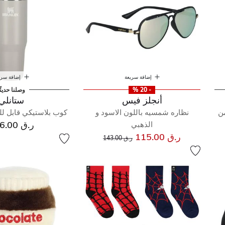
إضافة سريعة
إضافة سري
- 20 %
وصلنا حديثً
أنجلز فيس
ستانلي
ن
نظاره شمسيه باللون الاسود و
كوب بلاستيكي قابل ل
ر.ق 266.00
الذهبي
إلى
سعر مخفض من
ر.ق 115.00
ر.ق 143.00