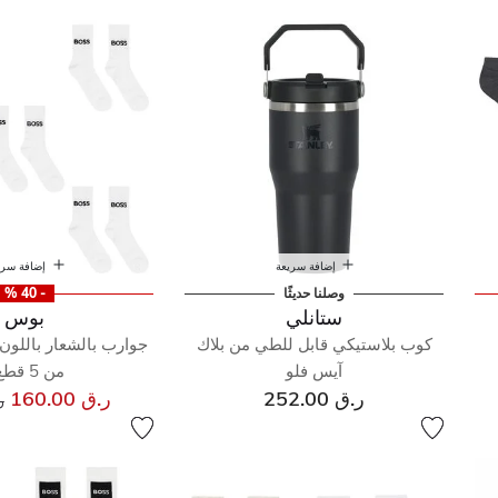
رات
إضافة سريعة
إضافة سري
وصلنا حديثًا
- 40 %
ستانلي
بوس
كوب بلاستيكي قابل للطي من بلاك
جوارب بالشعار باللون 
آيس فلو
من 5 قطع )
س
ر.ق 252.00
ر.ق 160.00
ر.