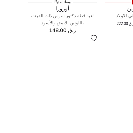
وصلنا حديثًا
ين
أورورا
ي للأولاد
لعبة قطة دكتور سوس ذات القبعة،
إلى
عر مخفض من
باللونين الأبيض والأسود
ق 222.00
ر.ق 148.00