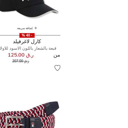
إضافة سريعة
- 40 %
كارل لاغرفيلد
قبعة بالشعار باللون الاسود للاولا
من
ر.ق 125.00
إلى
سعر مخفض من
ر.ق 207.00