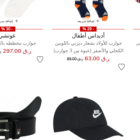
إضافة سريعة
إضافة سري
- 30 %
- 29 %
أديداس أطفال
غوتشي
ى
جوارب للأولاد بشعار ديزني باللونين
جوارب مخططه بالل
س
ر.ق 297.00
الكحلي والأصفر (عبوة من 3 جوارب)
ر.
إلى
سعر مخفض من
ر.ق 63.00
ر.ق 89.00