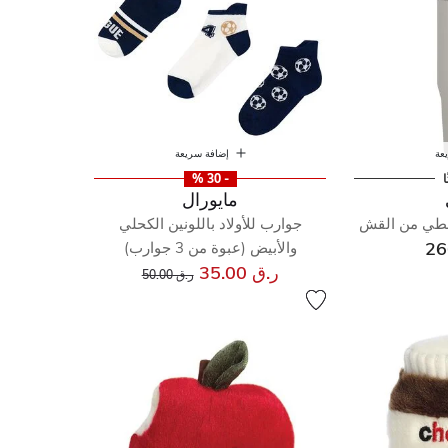
عة
إضافة سريعة
ا
- 30 %
مايورال
لطي من القش
جوارب للأولاد باللونين الكحلي
والأبيض (عبوة من 3 جوارب)
إلى
سعر مخفض من
ر.ق 35.00
ر.ق 50.00