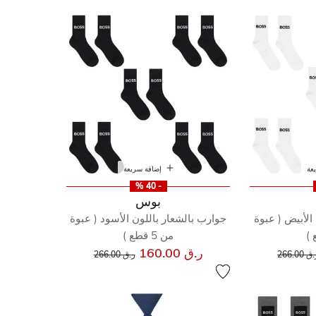
عة
إضافة سريعة
- 40 %
بوس
الأبيض ( عبوة
جوارب بالشعار باللون الأسود ( عبوة
من 5 قطع )
إلى
عر مخفض من
إلى
سعر مخفض من
ر.ق 160.00
ق 266.00
ر.ق 266.00