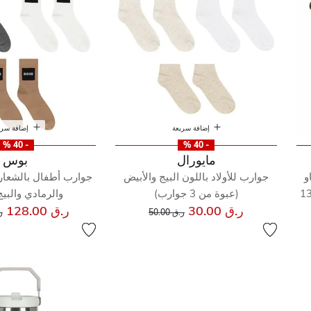
إضافة سريعة
إضافة سري
- 40 %
- 40 %
مايورال
بوس
و
جوارب للأولاد باللون البيج والأبيض
جوارب أطفال بالشعار 
خن باللونين الأحمر والعاجي (13
(عبوة من 3 جوارب)
والرمادي والبيج 
إلى
سعر مخفض من
س
ر.ق 30.00
ر.ق 128.00
ر.ق 50.00
ر.