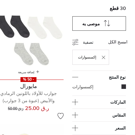
30 قطع
موصى به
امسح الكل
تصفية
إكسسوارات
حذف التصفية مكرر حاليًا بواسطة نوع المنتج: إكسسوا
إضافة سريعة
نوع المنتج
- 50 %
مايورال
المحدد مكرر حاليًا بواسطة نوع المنتج: إكسسوارات
إكسسوارات
جوارب للأولاد باللونين الرمادي
والأبيض (عبوة من 3 جوارب)
الماركات
إلى
سعر مخفض من
ر.ق 25.00
ر.ق 50.00
المقاس
السعر