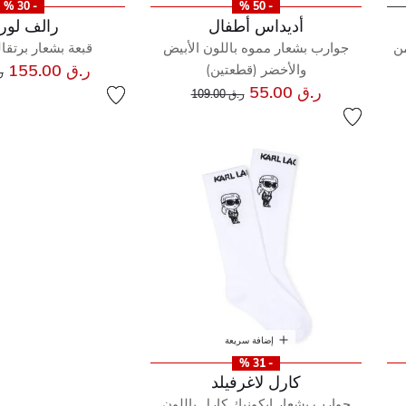
- 30 %
- 50 %
أديداس أطفال
رالف لور
ن
جوارب بشعار مموه باللون الأبيض
قبعة بشعار برتقال
س
ر.ق 155.00
والأخضر (قطعتين)
ر.
إلى
سعر مخفض من
ر.ق 55.00
ر.ق 109.00
إضافة سريعة
- 31 %
كارل لاغرفيلد
جوارب بشعار ايكونيك كارل باللون