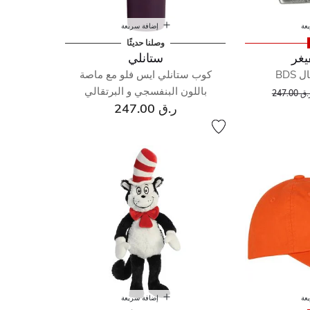
عة
إضافة سريعة
وصلنا حديثًا
يغر
ستانلي
BDS
كوب ستانلي ايس فلو مع ماصة
إلى
عر مخفض من
باللون البنفسجي و البرتقالي
ق 247.00
ر.ق 247.00
عة
إضافة سريعة