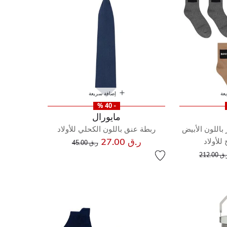
عة
إضافة سريعة
- 40 %
مايورال
باللون الأبيض
ربطة عنق باللون الكحلي للأولاد
إلى
سعر مخفض من
ر.ق 27.00
للأولاد
ر.ق 45.00
إلى
عر مخفض من
ق 212.00