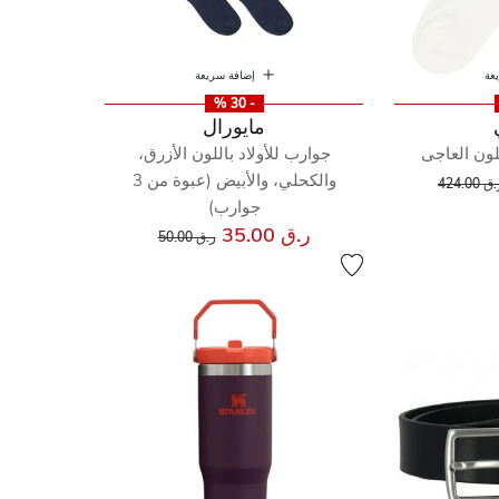
عة
إضافة سريعة
- 30 %
مايورال
ون العاجى
جوارب للأولاد باللون الأزرق،
إلى
عر مخفض من
والكحلي، والأبيض (عبوة من 3
ق 424.00
جوارب)
إلى
سعر مخفض من
ر.ق 35.00
ر.ق 50.00