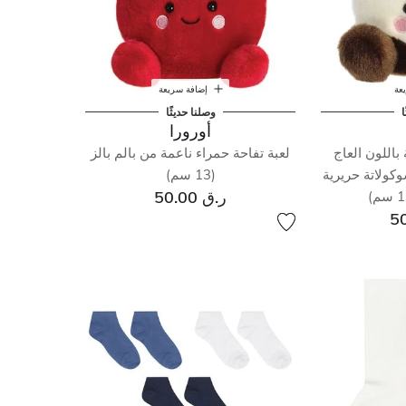
عة
إضافة سريعة
ا
وصلنا حديثًا
أورورا
 باللون العاج
لعبة تفاحة حمراء ناعمة من بالم بالز
كولاتة حريرية
(13 سم)
ر.ق 50.00