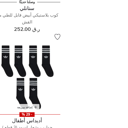
وصلنا حديثًا
ستانلي
كوب بلاستيكي أبيض قابل للطي م
القش
ر.ق 252.00
إضافة سريعة
- 29 %
أديداس أطفال
جوارب بشعار اسود (3 قطع )