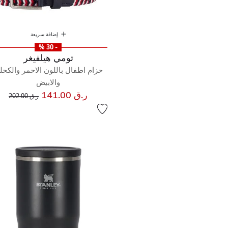
إضافة سريعة
- 30 %
تومي هيلفيغر
حزام اطفال باللون الاحمر والكحل
والابيض
إلى
سعر مخفض من
ر.ق 141.00
ر.ق 202.00