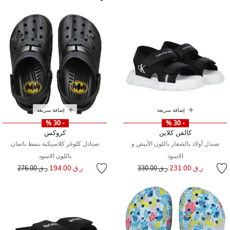
إضافة سريعة
إضافة سريعة
- 30 %
- 30 %
كالفن كلاين
كروكس
صندل أولاد بالشعار باللون الأبيض و
صنادل كلوغز كلاسيكية بنمط باتمان
الاسود
باللون الاسود
إلى
سعر مخفض من
إلى
سعر مخفض من
ر.ق 231.00
ر.ق 194.00
ر.ق 330.00
ر.ق 276.00