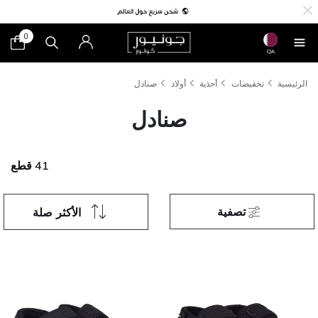
0
QA
الرئيسية
تخفيضات
أحذية
أولاد
صنادل
صنادل
41 قطع
تصفية
الأكثر صلة