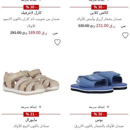
- 30 %
- 30 %
كالفن كلاين
كارل لاغرفيلد
صندل بشعار أزرق وأبيض للأولاد
ضندل من شوبيت اند كارل باللون الاسود
من
ر.ق 231.00
إلى
سعر مخفض من
ر.ق 330.00
للاولاد
من
ر.ق 169.00
إلى
سعر مخفض من
ر.ق 291.00
إضافة سريعة
إضافة سريعة
- 21 %
- 30 %
بوس
مايورال
صندل للأولاد بالشعار باللون الازرق
صنادل باللون البيج للأولاد