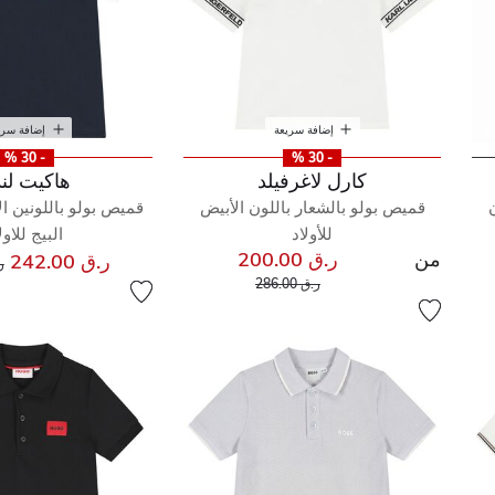
إضافة سريعة
إضافة سري
- 30 %
- 30 %
كارل لاغرفيلد
هاكيت لن
قميص بولو بالشعار باللون الأبيض
قميص بولو باللونين ال
للأولاد
البيج للاول
من
ر.ق 200.00
س
ر.ق 242.00
ر.
إلى
سعر مخفض من
ر.ق 286.00