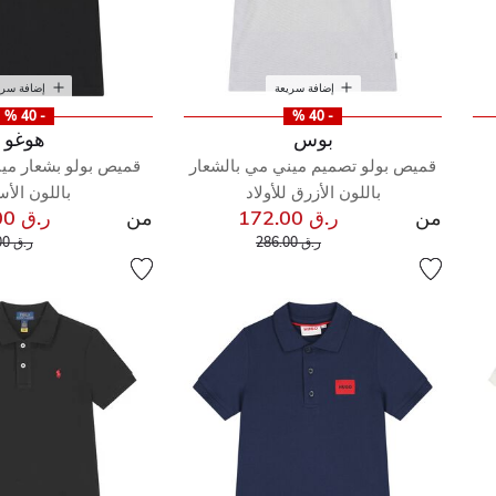
إضافة سريعة
إضافة سري
- 40 %
- 40 %
بوس
هوغو
قميص بولو تصميم ميني مي بالشعار
قميص بولو بشعار مين
باللون الأزرق للأولاد
باللون الأ
من
ر.ق 172.00
من
ر.ق 151.00
إلى
سعر مخفض من
سعر م
ر.ق 286.00
ر.ق 330.00