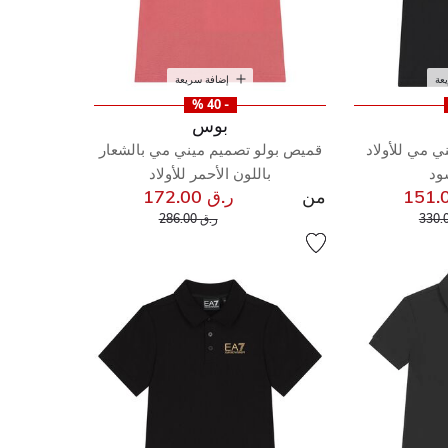
عة
إضافة سريعة
- 40 %
بوس
ي مي للأولاد
قميص بولو تصميم ميني مي بالشعار
سود
باللون الأحمر للأولاد
من
ر.ق 172.00
إلى
خفض من
إلى
سعر مخفض من
ر.ق 286.00