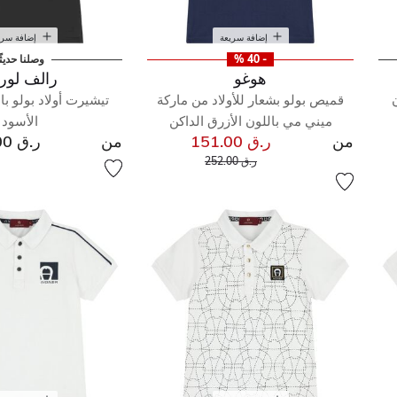
إضافة سريعة
إضافة سري
- 40 %
وصلنا حديثً
هوغو
رالف لور
قميص بولو بشعار للأولاد من ماركة
تيشيرت أولاد بولو با
ميني مي باللون الأزرق الداكن
الأسود
من
ر.ق 151.00
من
ر.ق 330.00
إلى
سعر مخفض من
ر.ق 252.00