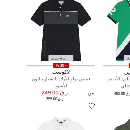
عة
إضافة سريعة
- 30 %
ين
لاكوست
اللون الأخضر
قميص بولو للأولاد بالشعار باللون
كحلي
الأسود
من
ر.ق 249.00
إلى
عر مخفض من
ق 493.00
إلى
سعر مخفض من
ر.ق 355.00