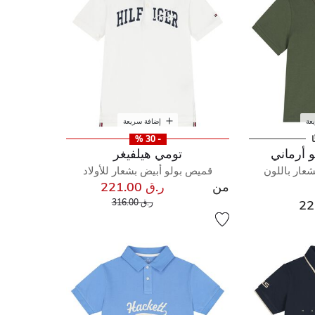
عة
إضافة سريعة
ا
- 30 %
تومي هيلفيغر
شعار باللون
قميص بولو أبيض بشعار للأولاد
من
ر.ق 221.00
إلى
سعر مخفض من
ر.ق 316.00