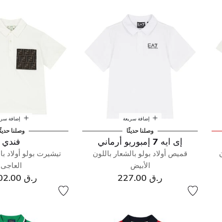
 بولو
إضافة سريعة
إضافة سري
وصلنا حديثًا
وصلنا حديثً
إى ايه 7 إمبوريو أرماني
فندي
قميص أولاد بولو بالشعار باللون
تيشيرت بولو أولاد با
الأبيض
العاجى
ر.ق 227.00
ر.ق 1,202.00