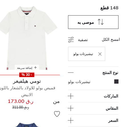
148 قطع
موصى به
امسح الكل
تصفية
تيشيرتات بولو
حذف التصفية مكرر حاليًا بواسطة نوع المنتج: تيشيرتات
إضافة سريعة
نوع المنتج
- 30 %
تومي هيلفيغر
المحدد مكرر حاليًا بواسطة نوع المنتج: تيشيرتات بولو
تيشيرتات بولو
قميص بولو للاولاد بالشعار باللون
الابيض
الماركات
من
ر.ق 173.00
إلى
سعر مخفض من
ر.ق 311.00
المقاس
السعر