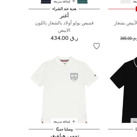
عة
إضافة سريعة
هدية عند الشراء
أغنر
لأبيض بشعار
قميص بولو أولاد بالشعار باللون
الابيض
إلى
عر مخفض من
ر.ق 434.00
ق 385.00
عة
إضافة سريعة
ا
وصلنا حديثًا
تومي هيلفيغر