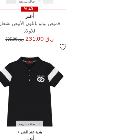
إضافة سريعة
- 40 %
أغنر
قميص بولو باللون الأبيض بشعار
للأولاد
إلى
سعر مخفض من
ر.ق 231.00
ر.ق 385.00
إضافة سريعة
هدية عند الشراء
أغنر