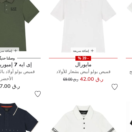
إضافة سريعة
إضافة سري
- 39 %
وصلنا حديثً
مايورال
إى ايه 7 إمبوريو أرماني
ج
قميص بولو أبيض بشعار للأولاد
قميص بولو أولاد بال
إلى
سعر مخفض من
ر.ق 42.00
الأخضر
ر.ق 69.00
ر.ق 227.00