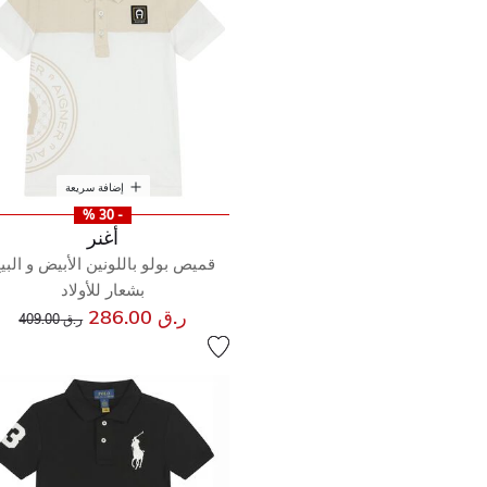
إضافة سريعة
- 30 %
أغنر
قميص بولو باللونين الأبيض و البي
بشعار للأولاد
إلى
سعر مخفض من
ر.ق 286.00
ر.ق 409.00