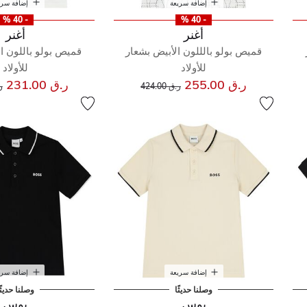
إضافة سريعة
إضافة سري
- 40 %
- 40 %
أغنر
أغنر
قميص بولو بالللون الأبيض بشعار
قميص بولو باللون ا
للأولاد
للأولاد
إلى
سعر مخفض من
س
ر.ق 255.00
ر.ق 231.00
ر.ق 424.00
ر.
إضافة سريعة
إضافة سري
وصلنا حديثًا
وصلنا حديثً
بوس
بوس