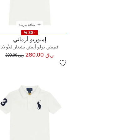
إضافة سريعة
- 30 %
إمبوريو أرماني
قميص بولو أبيض بشعار للأولاد
إلى
سعر مخفض من
ر.ق 280.00
ر.ق 399.00