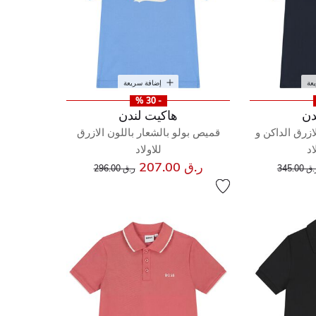
عة
إضافة سريعة
- 30 %
دن
هاكيت لندن
ازرق الداكن و
قميص بولو بالشعار باللون الازرق
اد
للاولاد
إلى
عر مخفض من
إلى
سعر مخفض من
ر.ق 207.00
ق 345.00
ر.ق 296.00