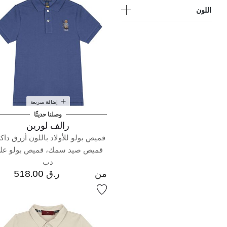
اللون
إضافة سريعة
وصلنا حديثًا
رالف لورين
قميص بولو للأولاد باللون أزرق داكن
قميص صيد سمك، قميص بولو علي
دب
من
ر.ق 518.00