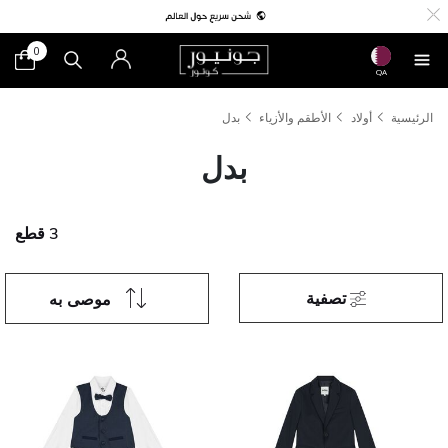
0
QA
الرئيسية
أولاد
الأطقم والأزياء
بدل
بدل
3 قطع
تصفية
موصى به