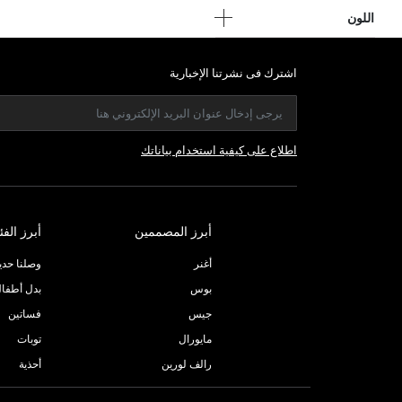
اللون
اشترك فى نشرتنا الإخبارية
اطلاع على كيفية استخدام بياناتك
أبرز المصممين
أبرز الفئ
أغنر
وصلنا حديثا
بوس
بدل أطفا
جيس
فساتين
مايورال
توبات
رالف لورين
أحذية