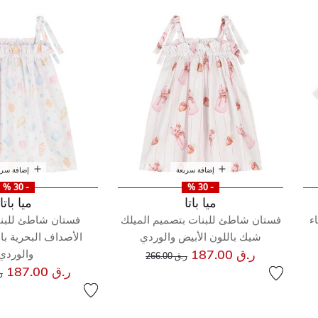
 الشاطئ
إضافة سريعة
إضافة سري
- 30 %
- 30 %
ميا باتا
ميا باتا
ء
فستان شاطئ للبنات بتصميم الميلك
فستان شاطئ للبن
شيك باللون الأبيض والوردي
الأصداف البحرية با
إلى
سعر مخفض من
ر.ق 187.00
والوردي
ر.ق 266.00
س
ر.ق 187.00
ر.