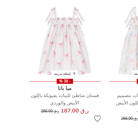
عة
إضافة سريعة
- 30 %
ميا باتا
ات بتصميم
فستان شاطئ للبنات بفيونكة باللون
للون الأبيض
الأبيض والوردي
إلى
سعر مخفض من
ر.ق 187.00
ر.ق 266.00
إلى
عر مخفض من
ق 266.00