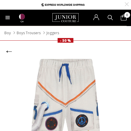
0
QA
Boy
Boys Trousers
Joggers
- 50 %