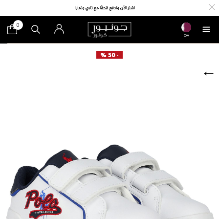
0
QA
- 50 %