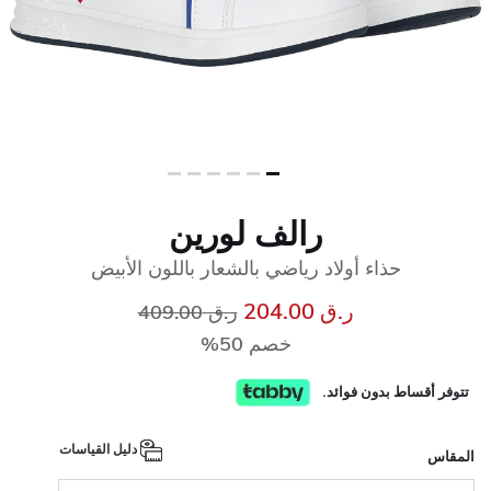
رالف لورين
حذاء أولاد رياضي بالشعار باللون الأبيض
إلى
سعر مخفض من
ر.ق 204.00
ر.ق 409.00
خصم 50%
تتوفر أقساط بدون فوائد.
دليل القياسات
المقاس