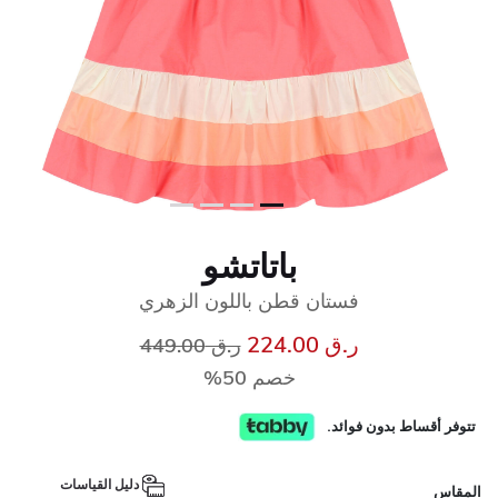
باتاتشو
فستان قطن باللون الزهري
إلى
سعر مخفض من
ر.ق 224.00
ر.ق 449.00
خصم 50%
تتوفر أقساط بدون فوائد.
دليل القياسات
المقاس