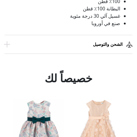
٪100 قطن
البطانة 100٪ قطن
غسيل آلي 30 درجة مئوية
صنع في أوروبا
الشحن والتوصيل
خصيصاً لك