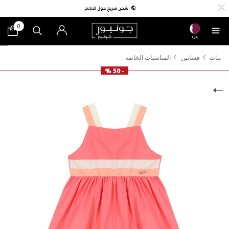
0
QA
بنات
فساتين
المناسبات الخاصة
- 50 %