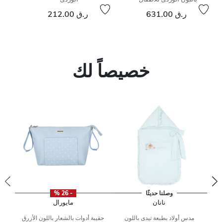
ر.ق 631.00
ر.ق 212.00
خصيصاً لك
وصلنا حديثًا
- 26 %
نانان
مايورال
ن
مدس أولاد بطبعة تيدى باللون
حقيبة أدوات بالشعار باللون الأزرق