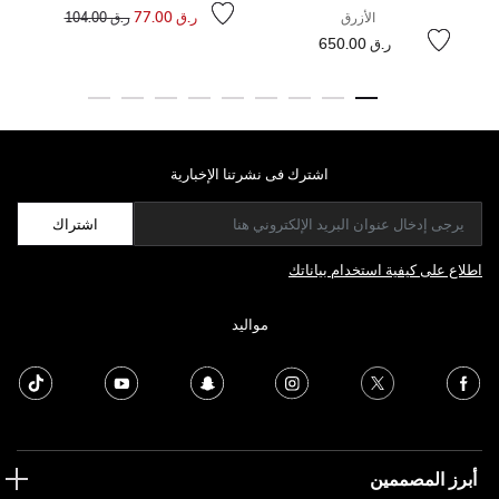
إلى
سعر مخفض من
ر.ق 77.00
الأزرق
ر.ق 104.00
لى
 من
ر.ق 650.00
اشترك فى نشرتنا الإخبارية
اشتراك
اطلاع على كيفية استخدام بياناتك
مواليد
أبرز المصممين