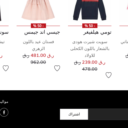
- 50 %
- 50 %
تومي هيلفيغر
جيسي اند جيمس
سوني
اتي
سويت شيرت هودى
فستان عيد باللون
تيش
بالشعار باللون الكحلى
الزهري
ر مخفض من
سعر مخفض من
ق
ر.ق 481.00
ر.ق
ر.ق 
للاولاد
ى
سعر مخفض من
إلى
ر.ق 239.00
ر.ق
962.00
إلى
478.00
مواليد
اشتراك