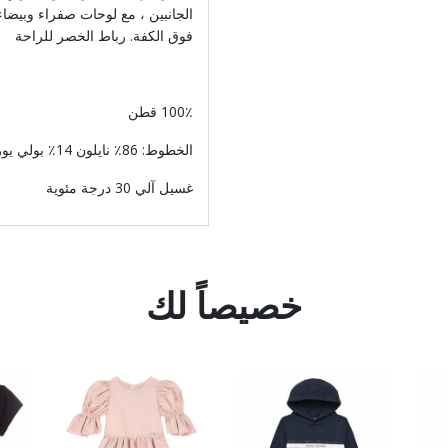
الجانبين ، مع لوحات صفراء وبيض
فوق الكفة. رباط الخصر للراحة
100٪ قطن
الخطوط: 86٪ نايلون 14٪ بولي يوريثين
غسيل آلي 30 درجة مئوية
خصيصاً لك