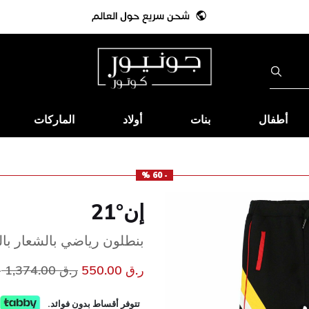
أطفال
بنات
أولاد
الماركات
- 60 %
إن°21
بنطلون رياضي بالشعار بالل
سعر مخفض من
إ
ر.ق 550.00
ر.ق 1,374.00
خ
تتوفر أقساط بدون فوائد.