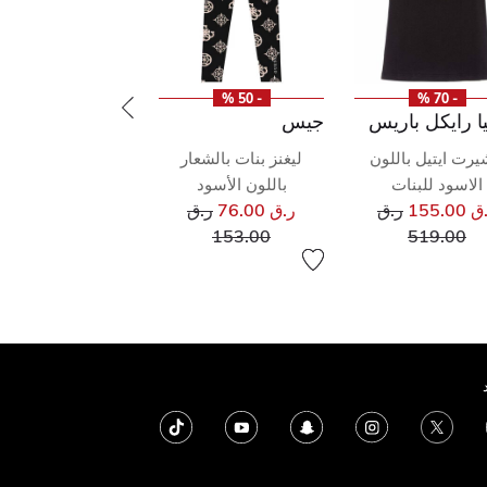
- 50 %
- 70 %
ا رايكل باريس
جيس
يرت ايتيل باللون
ليغنز بنات بالشعار
الاسود للبنات
باللون الأسود
سعر مخفض من
سعر مخفض من
155.00
ر.ق
ر.ق 76.00
ر.ق
إلى
إلى
153.00
519.00