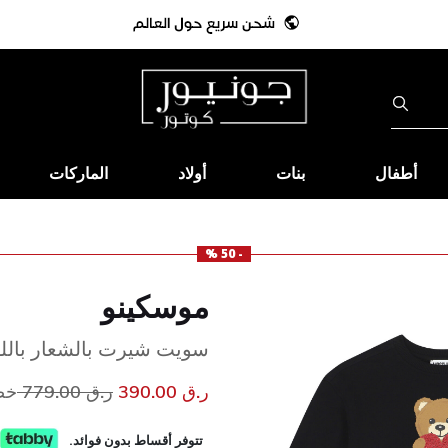
أطفال
بنات
أولاد
الماركات
- 50 %
موسكينو
سويت شيرت بالشعار باللو
سعر مخفض من
إلى
ر.ق 390.00
ر.ق 779.00
خصم
تتوفر أقساط بدون فوائد.