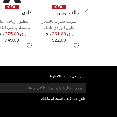
- 50 %
- 50 %
- 50 %
 لندن
رالف لورين
كلوي
ون رياضى باللون
سويت شيرت بالشعار
بنطلون رياضى بن
لكحلى للاولاد
باللون الوردي للبنات
بالشعار باللون الك
سعر مخفض من
سعر مخفض من
سع
216.0
ر.ق
ر.ق 261.00
ر.ق
ر.ق 375.00
ر.
إلى
إلى
إلى
749.00
522.00
433.00
اشترك فى نشرتنا الإخبارية
اطلاع على كيفية استخدام بياناتك