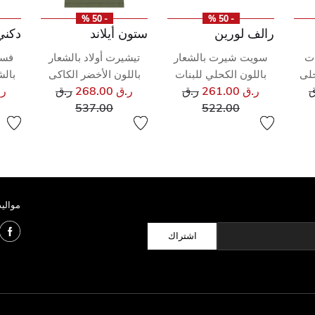
- 50 %
- 50 %
رالف لورين
ستون أيلاند
دكني
ات
سويت شيرت بالشعار
تيشيرت أولاد بالشعار
فست
حلى
باللون الكحلي للبنات
باللون الأخضر الكاكى
بالش
ر مخفض من
سعر مخفض من
سعر مخفض من
ق
ر.ق 261.00
ر.ق
ر.ق 268.00
ر.ق
ر.ق 
إلى
إلى
537.00
522.00
مواليد
اشتراك