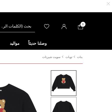
0
وصلنا حديثاً
مواليد
بنات
توبات
سويت شيرتات