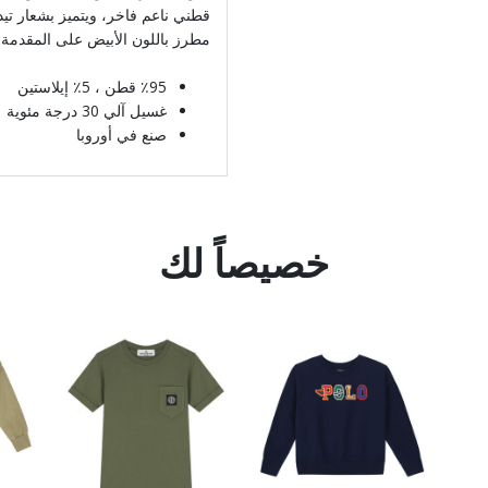
قطني ناعم فاخر، ويتميز بشعار تيد
مطرز باللون الأبيض على المقدمة.
٪95 قطن ، 5٪ إيلاستين
غسيل آلي 30 درجة مئوية
صنع في أوروبا
خصيصاً لك