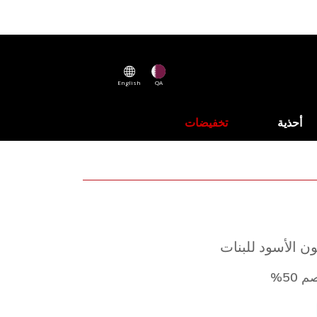
English
QA
أحذية
تخفيضات
ن الأسود للبنات
 50%