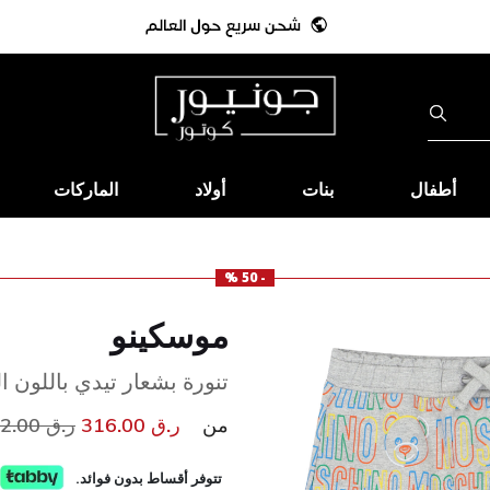
أطفال
بنات
أولاد
الماركات
- 50 %
موسكينو
تنورة بشعار تيدي باللون ا
سعر مخف
من
ر.ق 316.00
ر.ق 632.00
تتوفر أقساط بدون فوائد.