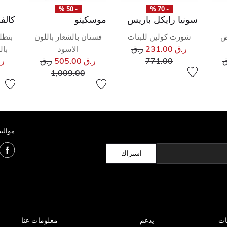
- 50 %
- 70 %
سونيا رايكل باريس
موسكينو
كالف
يض
شورت كولين للبنات
فستان بالشعار باللون
بنطل
سعر مخفض من
ر.ق 231.00
ر.ق
الاسود
بال
ر مخفض من
إلى
سعر مخفض من
ق
771.00
ر.ق 505.00
ر.ق
ر.ق 
إلى
1,009.00
مواليد
اشتراك
ات
يدعم
معلومات عنا