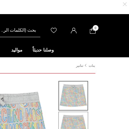
0
وصلنا حديثاً
مواليد
بنات
تنانير