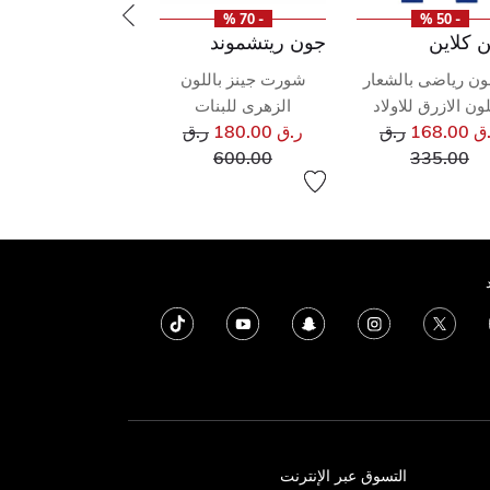
- 70 %
- 50 %
ن كلاين
جون ريتشموند
ون رياضى بالشعار
شورت جينز باللون
لون الازرق للاولاد
الزهرى للبنات
سعر مخفض من
سعر مخفض من
168.00
ر.ق
ر.ق 180.00
ر.ق
إلى
إلى
600.00
335.00
التسوق عبر الإنترنت