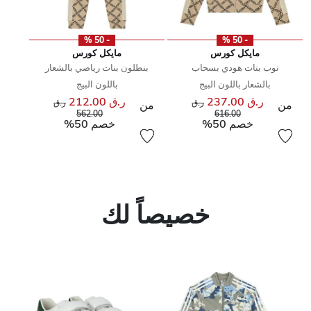
- 50 %
- 50 %
مايكل كورس
مايكل كورس
توب بنات هودي بسحاب
بنطلون بنات رياضي بالشعار
بالشعار باللون البيج
باللون البيج
ر.ق 237.00
ر.ق 212.00
سعر مخفض من
سعر مخفض من
ر.ق
ر.ق
من
من
إلى
إلى
562.00
616.00
خصم 50%
خصم 50%
خصيصاً لك