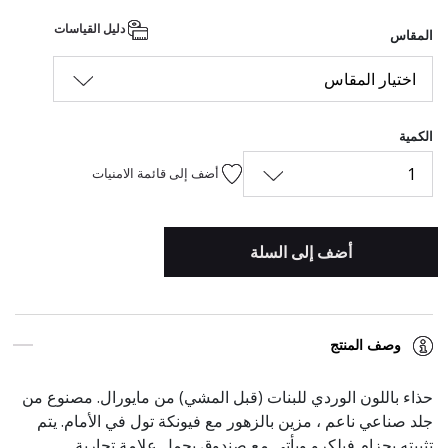
المحدد
دليل القياسات
المقاس
اختيار المقاس
الكمية
1
أضف إلى قائمة الامنيات
أضف إلى السلة
وصف المنتج
حذاء باللون الوردي للبنات (قبل المشي) من مايورال. مصنوع من
جلد صناعي ناعم ، مزين بالزهور مع فيونكة تول في الأمام. يتم
تثبيته بحزام فيلكرو ويأتي مع صندوق يحمل علامة تجارية.