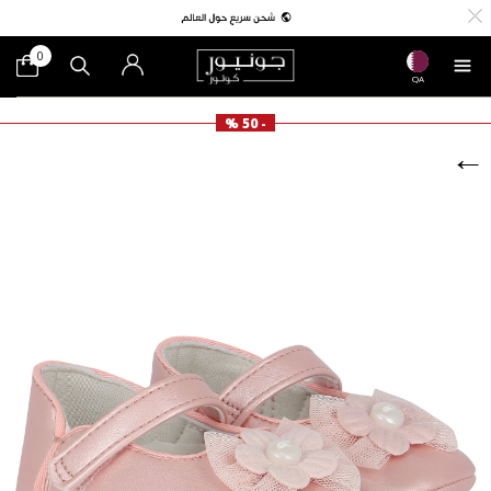
0
QA
- 50 %