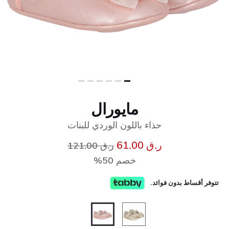
مايورال
حذاء باللون الوردي للبنات
إلى
سعر مخفض من
ر.ق 61.00
ر.ق 121.00
خصم 50%
تتوفر أقساط بدون فوائد.