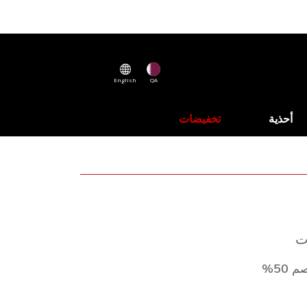
English
QA
أحذية
تخفيضات
ت
 50%