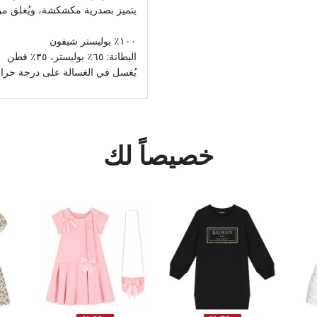
يتميز بصدرية مكشكشة، ويُغلق 
١٠٠٪ بوليستر شيفون
البطانة: ٦٥٪ بوليستر، ٣٥٪ قطن
يُغسل في الغسالة على درجة حرارة ٣٠ درجة مئ
خصيصاً لك