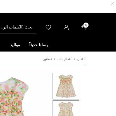
0
وصلنا حديثاً
مواليد
أطفال
أطفال بنات
فساتين