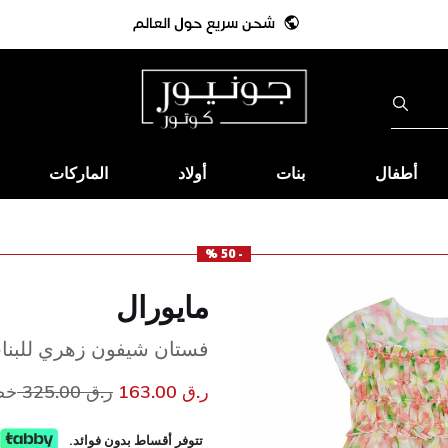
أطفال
بنات
أولاد
الماركات
- 50 %
مايورال
فستان شيفون زهري للبنا
سعر مخفض من
إلى
ر.ق 163.00
ر.ق 325.00
خصم
تتوفر أقساط بدون فوائد.