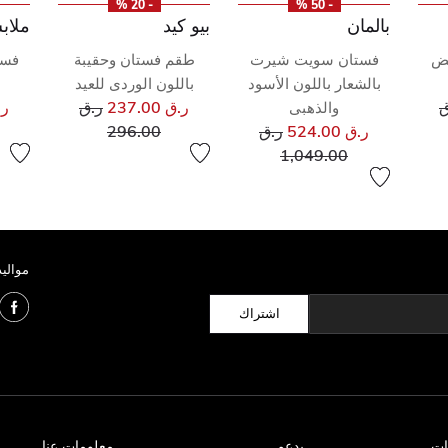
- 20 %
- 50 %
بالمان
بيو كيد
ملاب
يض
فستان سويت شيرت
طقم فستان وحقيبة
فست
بالشعار باللون الأسود
باللون الوردى للعيد
ا
ر مخفض من
سعر مخفض من
ق
ر.ق 237.00
ر.ق
ر.ق 
والذهبى
ى
سعر مخفض من
إلى
ر.ق 524.00
ر.ق
296.00
إلى
1,049.00
مواليد
اشتراك
ات
يدعم
معلومات عنا