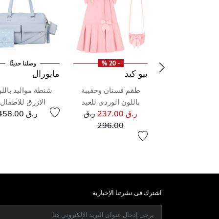
وصلنا حديثًا
- 20 %
وصلنا حديثًا
ال
بيو كيد
مايورال
ة أدوات التواليت
طقم فستان وحقيبة
شنطة مواليد بالل
اللون الرمادى
باللون الوردى للعيد
الازرق للأطفال
سعر مخفض من
ر.ق 133.00
ر.ق 237.00
ر.ق
ر.ق 458.00
إلى
296.00
اشترك فى نشرتنا الإخبارية