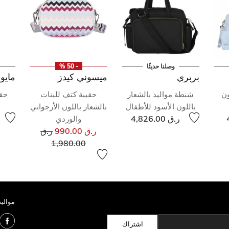
وصلنا حديثًا
- 50 %
بربري
ميسوني كيدز
مايو
ون
شنطة مواليد بالشعار
حقيبة كتف للبنات
حقي
باللون الأسود للأطفال
بالشعار باللون الأرجواني
ر.ق 4,826.00
والوردي
سعر مخفض من
ر.ق 990.00
ر.ق
إلى
1,980.00
مواليد
اشتراك