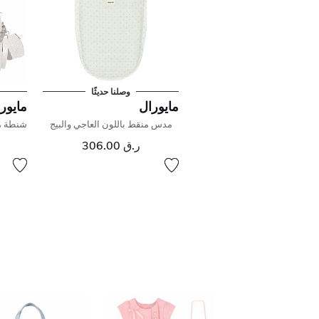
وصلنا حديثًا
مايورال
مايور
مدس منقط باللون العاجي والبيج
شنطة مو
ر.ق 306.00