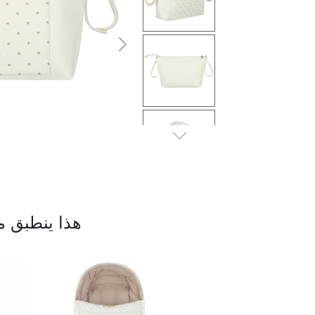
التالى
هذا ينطبق م