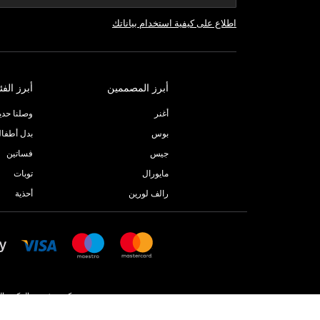
اطلاع على كيفية استخدام بياناتك
أبرز المصممين
أبرز الفئ
أغنر
وصلنا حديثا
بوس
بدل أطفا
جيس
فساتين
مايورال
توبات
رالف لورين
أحذية
جونيور كوتور ذ.م.م. المكتب المسجل جونيور كوتور، زاوية شار