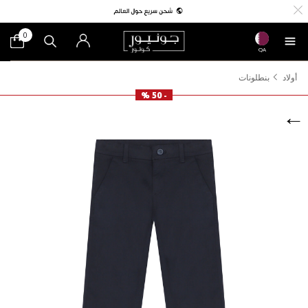
0
QA
أولاد
بنطلونات
- 50 %