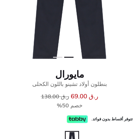
مايورال
بنطلون أولاد تشينو باللون الكحلى
إلى
سعر مخفض من
ر.ق 69.00
ر.ق 138.00
خصم 50%
تتوفر أقساط بدون فوائد.