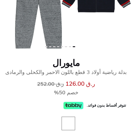
مايورال
بدلة رياضية أولاد 3 قطع باللون الاحمر والكحلى والرمادى
إلى
سعر مخفض من
ر.ق 126.00
ر.ق 252.00
خصم 50%
تتوفر أقساط بدون فوائد.