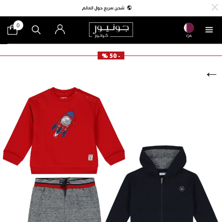
0
QA
- 50 %