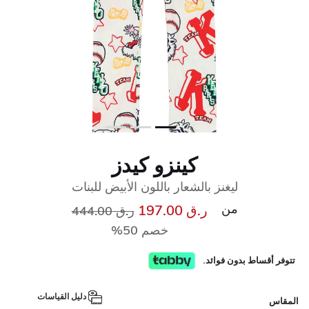
كينزو كيدز
ليغنز بالشعار باللون الأبيض للبنات
من
إلى
سعر مخفض من
ر.ق 197.00
ر.ق 444.00
خصم 50%
تتوفر أقساط بدون فوائد.
دليل القياسات
المقاس