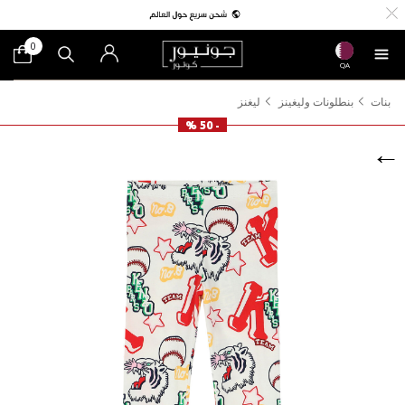
0
QA
بنات
بنطلونات وليغينز
ليغنز
- 50 %