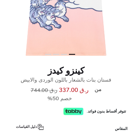
كينزو كيدز
فستان بنات بالشعار باللون الوردى والابيض
من
إلى
سعر مخفض من
ر.ق 337.00
ر.ق 744.00
خصم 50%
تتوفر أقساط بدون فوائد.
دليل القياسات
المقاس