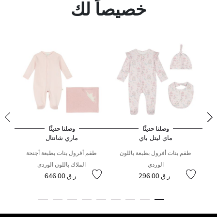
خصيصاً لك
وصلنا حديثًا
وصلنا حديثًا
ماي ليتل باي
ماري شانتال
ات
طقم بنات أفرول بطبعة باللون
طقم أفرول بنات بطبعة أجنحة
جي
الوردي
الملاك باللون الوردى
ر.ق 296.00
ر.ق 646.00