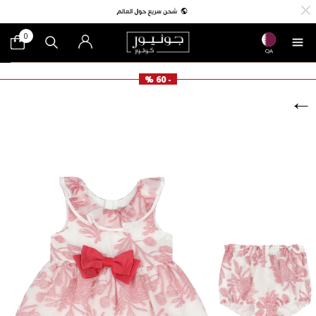
0
QA
- 60 %