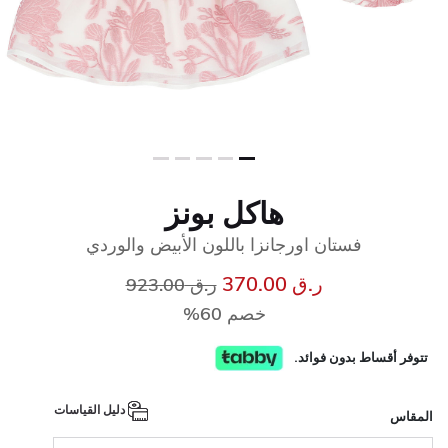
هاكل بونز
فستان اورجانزا باللون الأبيض والوردي
إلى
سعر مخفض من
ر.ق 370.00
ر.ق 923.00
خصم 60%
تتوفر أقساط بدون فوائد.
دليل القياسات
المقاس