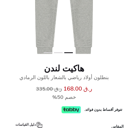
هاكيت لندن
بنطلون أولاد رياضي بالشعار باللون الرمادي
إلى
سعر مخفض من
ر.ق 168.00
ر.ق 335.00
خصم 50%
تتوفر أقساط بدون فوائد.
دليل القياسات
المقاس