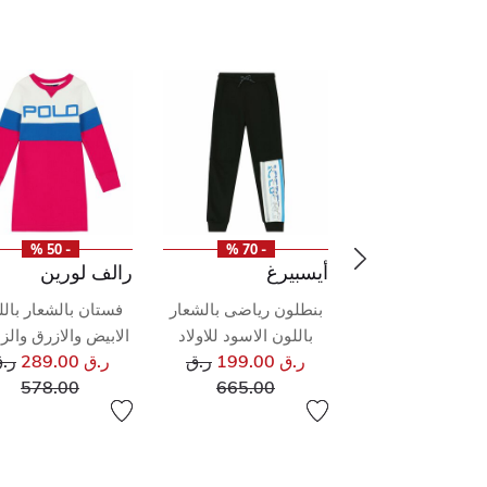
- 50 %
- 70 %
- 50 %
أيسبيرغ
رالف لورين
 شيرت بالشعار
بنطلون رياضى بالشعار
فستان بالشعار بال
ون الأسود للبنات
باللون الاسود للاولاد
الابيض والازرق وال
سعر مخفض من
سعر مخفض من
سع
136.0
ر.ق
ر.ق 199.00
ر.ق
ر.ق 289.00
ر.
إلى
إلى
إلى
578.00
665.00
272.00