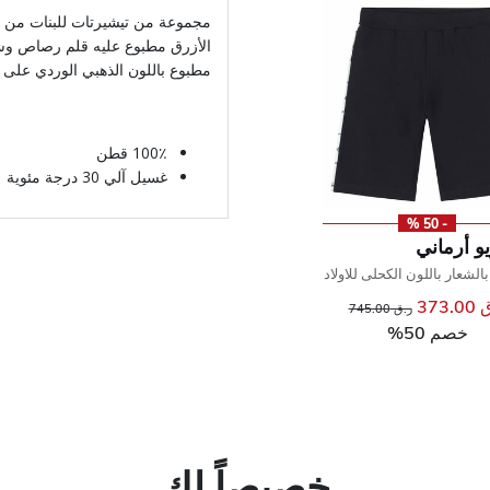
مجموعة من تيشيرتات للبنات من إم
الأزرق مطبوع عليه قلم رصاص وشع
مطبوع باللون الذهبي الوردي على ال
100٪ قطن
غسيل آلي 30 درجة مئوية
- 50 %
و أرماني
لشعار باللون الكحلى للاولاد
373.
سعر مخفض من
إلى
ر.ق 745.00
خصم 50%
خصيصاً لك