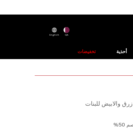
English
QA
أحذية
تخفيضات
زرق والابيض للبنات
 50%