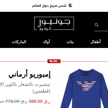
أطفال
بنات
أولاد
الماركات
- 50 %
إمبوريو أرماني
تيشيرت بالشعار باللون الا
(قطعتين)
سعر مخفض من
إلى
ر.ق 388.00
ر.ق 776.00
خصم