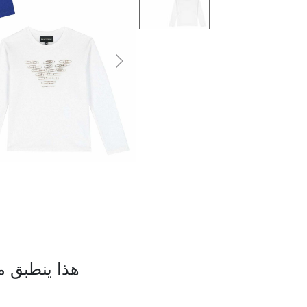
التالى
هذا ينطبق م