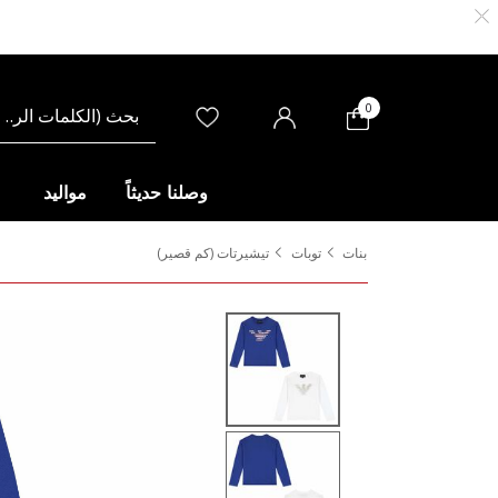
0
وصلنا حديثاً
مواليد
بنات
توبات
تيشيرتات (كم قصير)