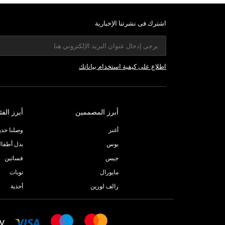
اشترك فى نشرتنا الإخبارية
اطلاع على كيفية استخدام بياناتك
أبرز المصممين
أبرز الفئ
أغنر
وصلنا حديثا
بوس
بدل أطفا
جيس
فساتين
مايورال
توبات
رالف لورين
أحذية