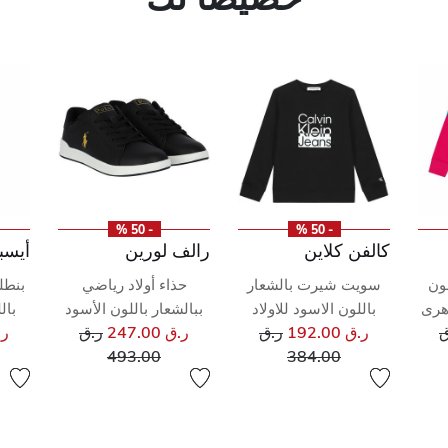
- 50 %
- 50 %
كالفن كلاين
رالف لورين
أيسب
لون
سويت شيرت بالشعار
حذاء أولاد رياضي
بنطل
زهرى
باللون الاسود للاولاد
ببالشعار باللون الأسود
بال
ر مخفض من
سعر مخفض من
سعر مخفض من
ق
ر.ق 192.00
ر.ق
ر.ق 247.00
ر.ق
ر.ق 
إلى
إلى
493.00
384.00