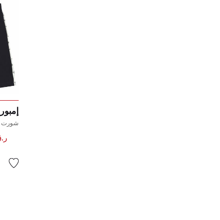
إمبوري
شورت با
ر.ق 00