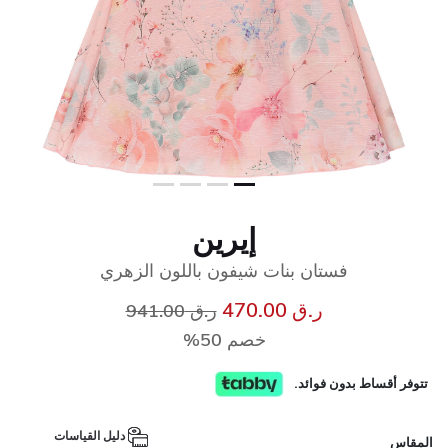
إيرين
فستان بنات شيفون باللون الزهري
إلى
سعر مخفض من
ر.ق 470.00
ر.ق 941.00
خصم 50%
تتوفر أقساط بدون فوائد.
دليل القياسات
المقاس