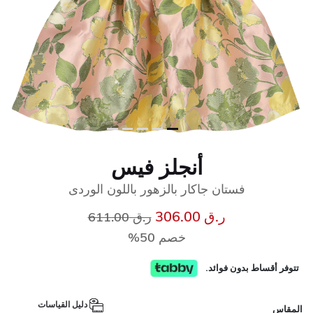
أنجلز فيس
فستان جاكار بالزهور باللون الوردى
إلى
سعر مخفض من
ر.ق 306.00
ر.ق 611.00
خصم 50%
تتوفر أقساط بدون فوائد.
دليل القياسات
المقاس