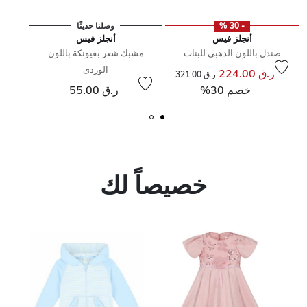
- 30 %
وصلنا حديثًا
أنجلز فيس
أنجلز فيس
صندل باللون الذهبي للبنات
مشبك شعر بفيونكة باللون
الوردى
إلى
سعر مخفض من
ر.ق 224.00
ر.ق 321.00
إلى
سعر مخفض من
خصم 30%
ر.ق 55.00
خصيصاً لك