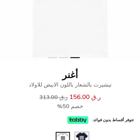
أغنر
تيشيرت بالشعار باللون الابيض للاولاد
إلى
سعر مخفض من
ر.ق 156.00
ر.ق 313.00
خصم 50%
تتوفر أقساط بدون فوائد.