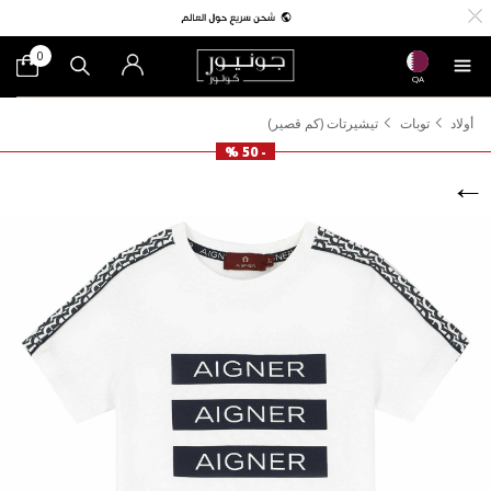
0
QA
أولاد
توبات
تيشيرتات (كم قصير)
- 50 %