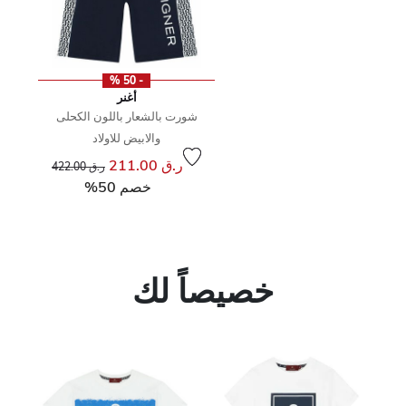
- 50 %
أغنر
شورت بالشعار باللون الكحلى
والابيض للاولاد
إلى
سعر مخفض من
ر.ق 211.00
ر.ق 422.00
خصم 50%
خصيصاً لك