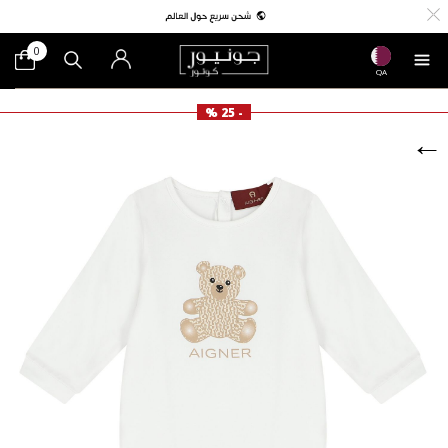
0
QA
- 25 %