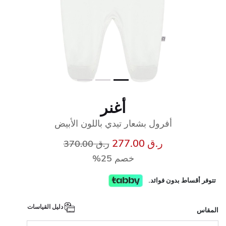
أغنر
أفرول بشعار تيدي باللون الأبيض
إلى
سعر مخفض من
ر.ق 277.00
ر.ق 370.00
خصم 25%
تتوفر أقساط بدون فوائد.
دليل القياسات
المقاس