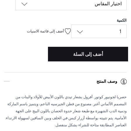
اختيار المقاس
الكمية
1
أضف إلى قائمة الامنيات
أضف إلى السلة
وصف المنتج
حصريا لجونيور كوتور. أفرول بشعار تيدي باللون الأبيض للأولاد والبنات من
المصمم الألماني أغنر. مصنوع من قطن الجيرسيه الناعم، ويتميز باسم الماركة
ودمية الدب الشهيرة مع طبعة شعار حدوة الحصان باللون البيج على الجهة
الأمامية. يتم تثبيته بواسطة أزرار كبس في الخلف وبين الساقين لسهولة الارتداء.
العناصر المطابقة متاحة للشراء بشكل منفصل.